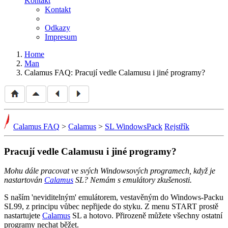
Kontakt
Kontakt
Odkazy
Impresum
Home
Man
Calamus FAQ: Pracují vedle Calamusu i jiné programy?
Calamus FAQ
>
Calamus
>
SL WindowsPack
Rejstřík
Pracují vedle Calamusu i jiné programy?
Mohu dále pracovat ve svých Windowsových programech, když je
nastartován
Calamus
SL? Nemám s emulátory zkušenosti.
S naším 'neviditelným' emulátorem, vestavěným do Windows-Packu
SL99, z principu vůbec nepřijede do styku. Z menu START prostě
nastartujete
Calamus
SL a hotovo. Přirozeně můžete všechny ostatní
programy nechat běžet.