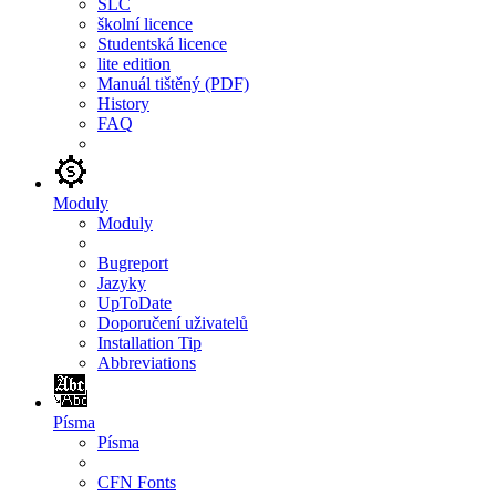
SLC
školní licence
Studentská licence
lite edition
Manuál tištěný (PDF)
History
FAQ
Moduly
Moduly
Bugreport
Jazyky
UpToDate
Doporučení uživatelů
Installation Tip
Abbreviations
Písma
Písma
CFN Fonts