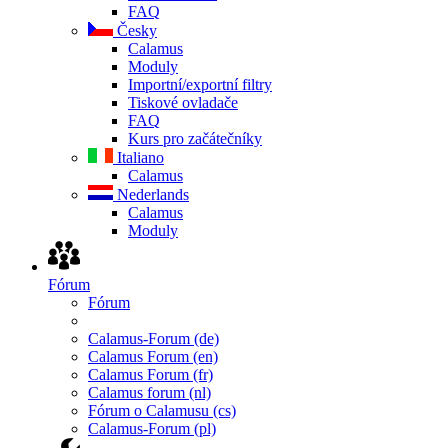
FAQ
Česky
Calamus
Moduly
Importní/exportní filtry
Tiskové ovladače
FAQ
Kurs pro začátečníky
Italiano
Calamus
Nederlands
Calamus
Moduly
Fórum
Fórum
Calamus-Forum (de)
Calamus Forum (en)
Calamus Forum (fr)
Calamus forum (nl)
Fórum o Calamusu (cs)
Calamus-Forum (pl)