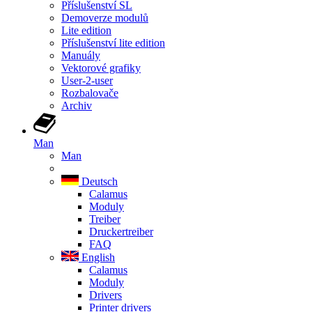
Příslušenství SL
Demoverze modulů
Lite edition
Příslušenství lite edition
Manuály
Vektorové grafiky
User-2-user
Rozbalovače
Archiv
Man
Man
Deutsch
Calamus
Moduly
Treiber
Druckertreiber
FAQ
English
Calamus
Moduly
Drivers
Printer drivers