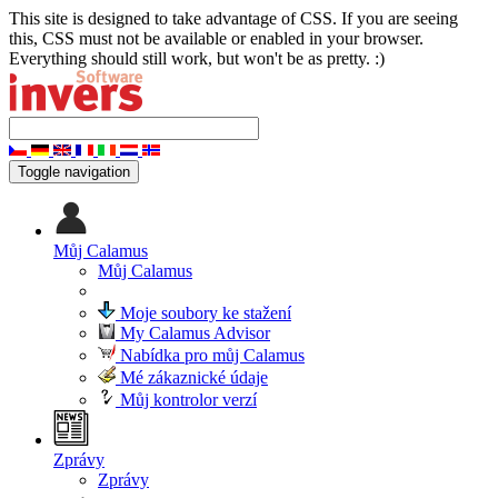
This site is designed to take advantage of CSS. If you are seeing
this, CSS must not be available or enabled in your browser.
Everything should still work, but won't be as pretty. :)
Toggle navigation
Můj Calamus
Můj Calamus
Moje soubory ke stažení
My Calamus Advisor
Nabídka pro můj Calamus
Mé zákaznické údaje
Můj kontrolor verzí
Zprávy
Zprávy