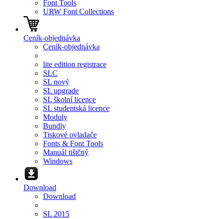
Font Tools
URW Font Collections
Ceník-objednávka
Ceník-objednávka
lite edition registrace
SLC
SL nový
SL upgrade
SL školní licence
SL studentská licence
Moduly
Bundly
Tiskové ovladače
Fonts & Font Tools
Manuál tištčný
Windows
Download
Download
SL 2015