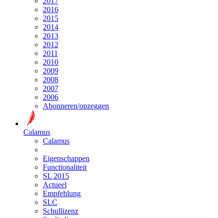
2017
2016
2015
2014
2013
2012
2011
2010
2009
2008
2007
2006
Abonneren/opzeggen
Calamus
Calamus
Eigenschappen
Functionaliteit
SL 2015
Actueel
Empfehlung
SLC
Schullizenz