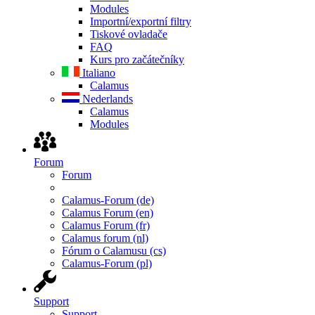
Modules
Importní/exportní filtry
Tiskové ovladače
FAQ
Kurs pro začátečníky
Italiano
Calamus
Nederlands
Calamus
Modules
Forum
Forum
Calamus-Forum (de)
Calamus Forum (en)
Calamus Forum (fr)
Calamus forum (nl)
Fórum o Calamusu (cs)
Calamus-Forum (pl)
Support
Support