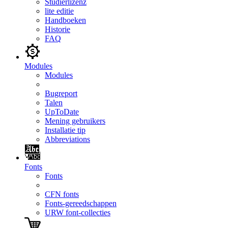
Studierlizenz
lite editie
Handboeken
Historie
FAQ
Modules
Modules
Bugreport
Talen
UpToDate
Mening gebruikers
Installatie tip
Abbreviations
Fonts
Fonts
CFN fonts
Fonts-gereedschappen
URW font-collecties