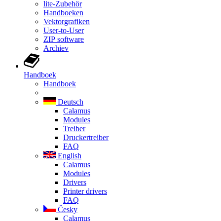
lite-Zubehör
Handboeken
Vektorgrafiken
User-to-User
ZIP software
Archiev
Handboek
Handboek
Deutsch
Calamus
Modules
Treiber
Druckertreiber
FAQ
English
Calamus
Modules
Drivers
Printer drivers
FAQ
Česky
Calamus