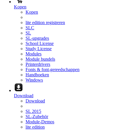
Kopen
Kopen
lite edition registreren
SLC
SL
SL-upgrades
School License
Study License
Modules
Module bundels
Printerdrivers
Fonts & font-gereedschappen
Handboeken
Windows
Download
Download
SL 2015
SL-Zubehör
Module-Demos
lite edition