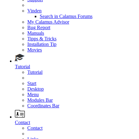
Vinden
Search in Calamus Forums
My Calamus Advisor
Bug Report
Manuals
Tipps & Tricks
Installation Tip
Movies
Tutorial
Tutorial
Start
Desktop
Menu
Modules Bar
Coordinates Bar
Contact
Contact