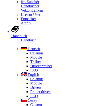
lite-Zubehör
Handbücher
Vektorgrafiken
User-to-User
Entpacker
Archiv
Handbuch
Handbuch
Deutsch
Calamus
Module
Treiber
Druckertreiber
FAQ
English
Calamus
Module
Drivers
Printer drivers
FAQ
Česky
Calamus