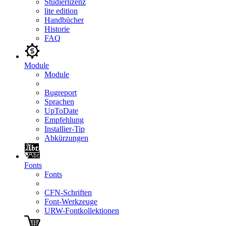
Studierlizenz
lite edition
Handbücher
Historie
FAQ
Module
Module
Bugreport
Sprachen
UpToDate
Empfehlung
Installier-Tip
Abkürzungen
Fonts
Fonts
CFN-Schriften
Font-Werkzeuge
URW-Fontkollektionen