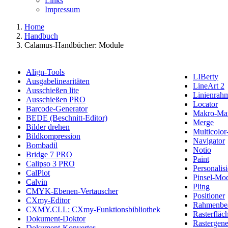
Links
Impressum
Home
Handbuch
Calamus-Handbücher: Module
Align-Tools
LIBerty
Ausgabelinearitäten
LineArt 2
Ausschießen lite
Linienrah
Ausschießen PRO
Locator
Barcode-Generator
Makro-Ma
BEDE (Beschnitt-Editor)
Merge
Bilder drehen
Multicolor
Bildkompression
Navigator
Bombadil
Notio
Bridge 7 PRO
Paint
Calipso 3 PRO
Personalis
CalPlot
Pinsel-Mo
Calvin
Pling
CMYK-Ebenen-Vertauscher
Positioner
CXmy-Editor
Rahmenbea
CXMY.CLL: CXmy-Funktionsbibliothek
Rasterfläc
Dokument-Doktor
Rastergene
Dokument-Konverter