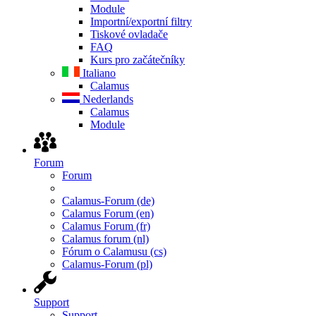
Module
Importní/exportní filtry
Tiskové ovladače
FAQ
Kurs pro začátečníky
Italiano
Calamus
Nederlands
Calamus
Module
Forum
Forum
Calamus-Forum (de)
Calamus Forum (en)
Calamus Forum (fr)
Calamus forum (nl)
Fórum o Calamusu (cs)
Calamus-Forum (pl)
Support
Support