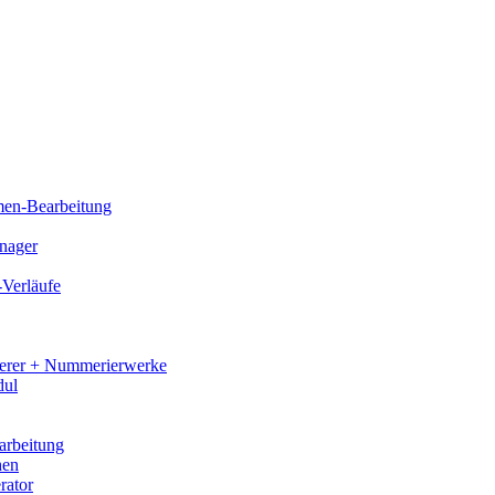
men-Bearbeitung
nager
-Verläufe
ierer + Nummerierwerke
dul
rbeitung
hen
rator