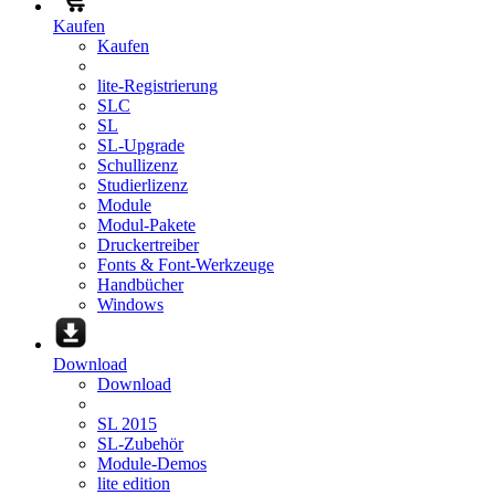
Kaufen
Kaufen
lite-Registrierung
SLC
SL
SL-Upgrade
Schullizenz
Studierlizenz
Module
Modul-Pakete
Druckertreiber
Fonts & Font-Werkzeuge
Handbücher
Windows
Download
Download
SL 2015
SL-Zubehör
Module-Demos
lite edition