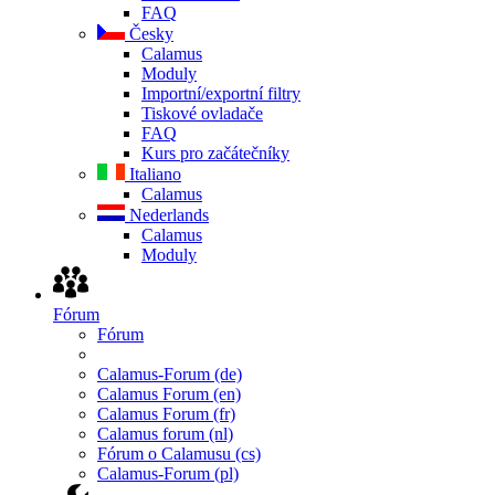
FAQ
Česky
Calamus
Moduly
Importní/exportní filtry
Tiskové ovladače
FAQ
Kurs pro začátečníky
Italiano
Calamus
Nederlands
Calamus
Moduly
Fórum
Fórum
Calamus-Forum (de)
Calamus Forum (en)
Calamus Forum (fr)
Calamus forum (nl)
Fórum o Calamusu (cs)
Calamus-Forum (pl)