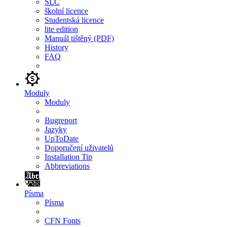
SLC
školní licence
Studentská licence
lite edition
Manuál tištěný (PDF)
History
FAQ
Moduly
Moduly
Bugreport
Jazyky
UpToDate
Doporučení uživatelů
Installation Tip
Abbreviations
Písma
Písma
CFN Fonts