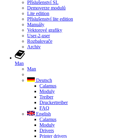
Příslušenství SL
Demoverze modulů
Lite edition
Příslušenství lite edition
Manuály
Vektorové grafiky
User-2-user
Rozbalovače
Archiv
Man
Man
Deutsch
Calamus
Moduly
Treiber
Druckertreiber
FAQ
English
Calamus
Moduly
Drivers
Printer drivers