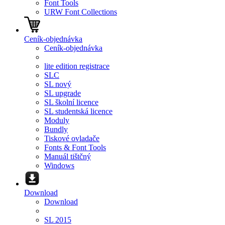
Font Tools
URW Font Collections
Ceník-objednávka
Ceník-objednávka
lite edition registrace
SLC
SL nový
SL upgrade
SL školní licence
SL studentská licence
Moduly
Bundly
Tiskové ovladače
Fonts & Font Tools
Manuál tištčný
Windows
Download
Download
SL 2015