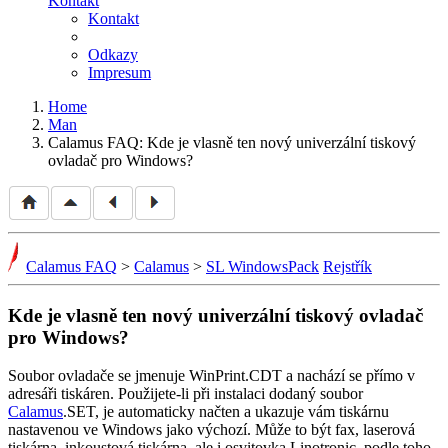
Kontakt
Kontakt
Odkazy
Impresum
Home
Man
Calamus FAQ: Kde je vlasně ten nový univerzální tiskový
ovladač pro Windows?
Calamus FAQ
>
Calamus
>
SL WindowsPack
Rejstřík
Kde je vlasně ten nový univerzální tiskový ovladač
pro Windows?
Soubor ovladače se jmenuje WinPrint.CDT a nachází se přímo v
adresáři tiskáren. Použijete-li při instalaci dodaný soubor
Calamus
.SET, je automaticky načten a ukazuje vám tiskárnu
nastavenou ve Windows jako výchozí. Může to být fax, laserová
tiskárna, inkoustová tiskárna, ale i osvitovka Linotronic, podle toho