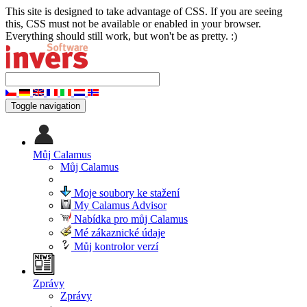
This site is designed to take advantage of CSS. If you are seeing
this, CSS must not be available or enabled in your browser.
Everything should still work, but won't be as pretty. :)
Toggle navigation
Můj Calamus
Můj Calamus
Moje soubory ke stažení
My Calamus Advisor
Nabídka pro můj Calamus
Mé zákaznické údaje
Můj kontrolor verzí
Zprávy
Zprávy