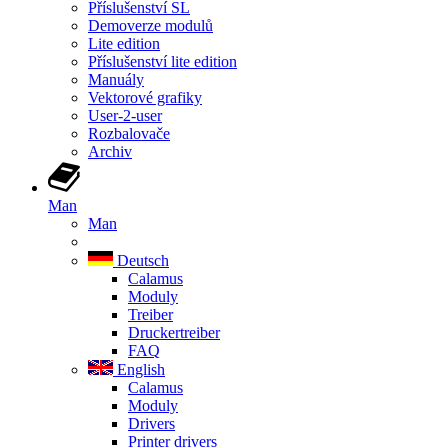
Příslušenství SL
Demoverze modulů
Lite edition
Příslušenství lite edition
Manuály
Vektorové grafiky
User-2-user
Rozbalovače
Archiv
Man
Man
Deutsch
Calamus
Moduly
Treiber
Druckertreiber
FAQ
English
Calamus
Moduly
Drivers
Printer drivers