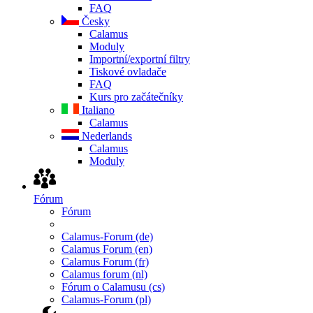
FAQ
Česky
Calamus
Moduly
Importní/exportní filtry
Tiskové ovladače
FAQ
Kurs pro začátečníky
Italiano
Calamus
Nederlands
Calamus
Moduly
Fórum
Fórum
Calamus-Forum (de)
Calamus Forum (en)
Calamus Forum (fr)
Calamus forum (nl)
Fórum o Calamusu (cs)
Calamus-Forum (pl)