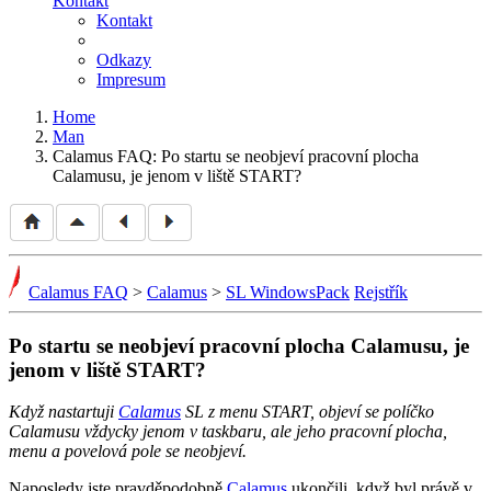
Kontakt
Kontakt
Odkazy
Impresum
Home
Man
Calamus FAQ: Po startu se neobjeví pracovní plocha
Calamusu, je jenom v liště START?
Calamus FAQ
>
Calamus
>
SL WindowsPack
Rejstřík
Po startu se neobjeví pracovní plocha Calamusu, je
jenom v liště START?
Když nastartuji
Calamus
SL z menu START, objeví se políčko
Calamusu vždycky jenom v taskbaru, ale jeho pracovní plocha,
menu a povelová pole se neobjeví.
Naposledy jste pravděpodobně
Calamus
ukončili, když byl právě v