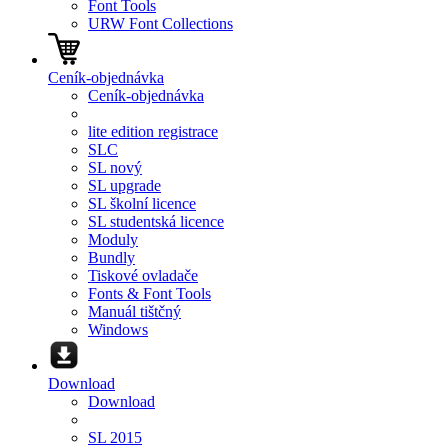
Font Tools
URW Font Collections
Ceník-objednávka
Ceník-objednávka
lite edition registrace
SLC
SL nový
SL upgrade
SL školní licence
SL studentská licence
Moduly
Bundly
Tiskové ovladače
Fonts & Font Tools
Manuál tištčný
Windows
Download
Download
SL 2015