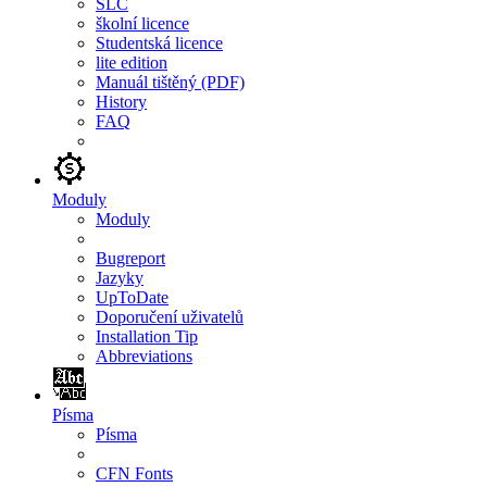
SLC
školní licence
Studentská licence
lite edition
Manuál tištěný (PDF)
History
FAQ
Moduly
Moduly
Bugreport
Jazyky
UpToDate
Doporučení uživatelů
Installation Tip
Abbreviations
Písma
Písma
CFN Fonts