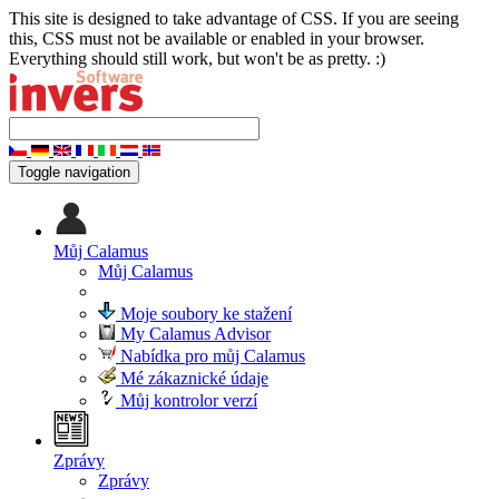
This site is designed to take advantage of CSS. If you are seeing
this, CSS must not be available or enabled in your browser.
Everything should still work, but won't be as pretty. :)
Toggle navigation
Můj Calamus
Můj Calamus
Moje soubory ke stažení
My Calamus Advisor
Nabídka pro můj Calamus
Mé zákaznické údaje
Můj kontrolor verzí
Zprávy
Zprávy