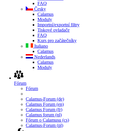
FAQ
Česky
Calamus
Moduly
Importní/exportní filtry
Tiskové ovladače
FAQ
Kurs pro začátečníky
Italiano
Calamus
Nederlands
Calamus
Moduly
Fórum
Fórum
Calamus-Forum (de)
Calamus Forum (en)
Calamus Forum (fr)
Calamus forum (nl)
Fórum o Calamusu (cs)
Calamus-Forum (pl)