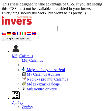
This site is designed to take advantage of CSS. If you are seeing
this, CSS must not be available or enabled in your browser.
Everything should still work, but won't be as pretty. :)
Toggle navigation
Můj Calamus
Můj Calamus
Moje soubory ke stažení
My Calamus Advisor
Nabídka pro můj Calamus
Mé zákaznické údaje
Můj kontrolor verzí
Zprávy
Zprávy