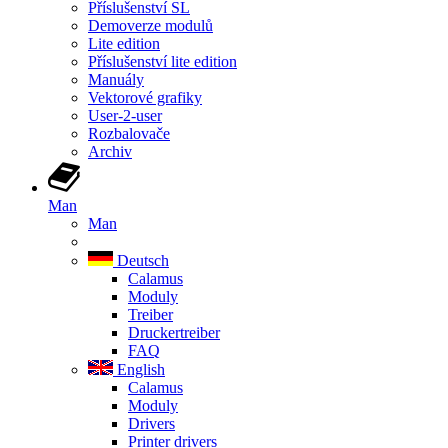
Příslušenství SL
Demoverze modulů
Lite edition
Příslušenství lite edition
Manuály
Vektorové grafiky
User-2-user
Rozbalovače
Archiv
Man
Man
Deutsch
Calamus
Moduly
Treiber
Druckertreiber
FAQ
English
Calamus
Moduly
Drivers
Printer drivers