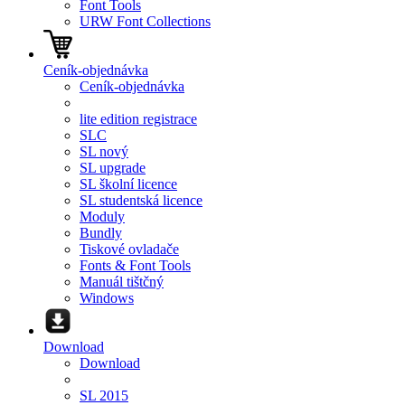
Font Tools
URW Font Collections
Ceník-objednávka
Ceník-objednávka
lite edition registrace
SLC
SL nový
SL upgrade
SL školní licence
SL studentská licence
Moduly
Bundly
Tiskové ovladače
Fonts & Font Tools
Manuál tištčný
Windows
Download
Download
SL 2015