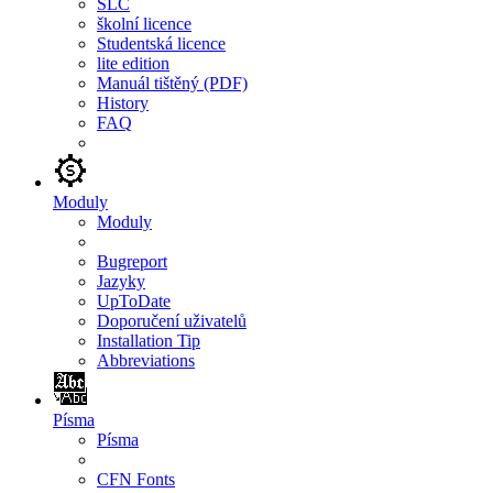
SLC
školní licence
Studentská licence
lite edition
Manuál tištěný (PDF)
History
FAQ
Moduly
Moduly
Bugreport
Jazyky
UpToDate
Doporučení uživatelů
Installation Tip
Abbreviations
Písma
Písma
CFN Fonts