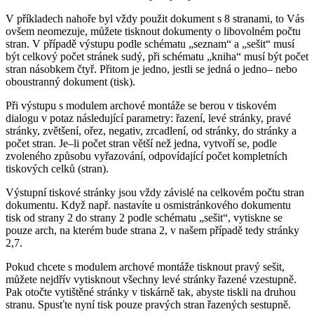
V příkladech nahoře byl vždy použit dokument s 8 stranami, to Vás
ovšem neomezuje, můžete tisknout dokumenty o libovolném počtu
stran. V případě výstupu podle schématu
seznam
a
sešit
musí
být celkový počet stránek sudý, při schématu
kniha
musí být počet
stran násobkem čtyř. Přitom je jedno, jestli se jedná o jedno– nebo
oboustranný dokument (tisk).
Při výstupu s modulem archové montáže se berou v tiskovém
dialogu v potaz následující parametry: řazení, levé stránky, pravé
stránky, zvětšení, ořez, negativ, zrcadlení, od stránky, do stránky a
počet stran. Je–li počet stran větší než jedna, vytvoří se, podle
zvoleného způsobu vyřazování, odpovídající počet kompletních
tiskových celků (stran).
Výstupní tiskové stránky jsou vždy závislé na celkovém počtu stran
dokumentu. Když např. nastavíte u osmistránkového dokumentu
tisk od strany 2 do strany 2 podle schématu
sešit
, vytiskne se
pouze arch, na kterém bude strana 2, v našem případě tedy stránky
2,7.
Pokud chcete s modulem archové montáže tisknout pravý sešit,
můžete nejdřív vytisknout všechny levé stránky řazené vzestupně.
Pak otočte vytištěné stránky v tiskárně tak, abyste tiskli na druhou
stranu. Spusťte nyní tisk pouze pravých stran řazených sestupně.