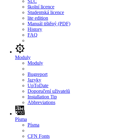
SLC
školní licence
Studentská licence
lite edition
Manuál tištěný (PDF)
History
FAQ
Moduly
Moduly
Bugreport
Jazyky
UpToDate
Doporučení uživatelů
Installation Tip
Abbreviations
Písma
Písma
CFN Fonts