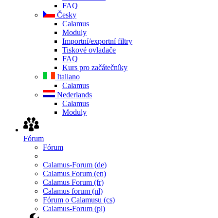
FAQ
Česky
Calamus
Moduly
Importní/exportní filtry
Tiskové ovladače
FAQ
Kurs pro začátečníky
Italiano
Calamus
Nederlands
Calamus
Moduly
Fórum
Fórum
Calamus-Forum (de)
Calamus Forum (en)
Calamus Forum (fr)
Calamus forum (nl)
Fórum o Calamusu (cs)
Calamus-Forum (pl)