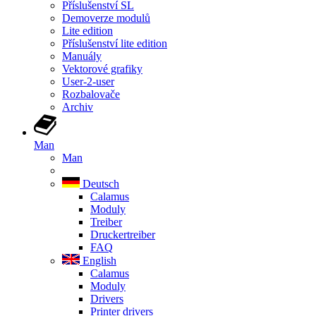
Příslušenství SL
Demoverze modulů
Lite edition
Příslušenství lite edition
Manuály
Vektorové grafiky
User-2-user
Rozbalovače
Archiv
Man
Man
Deutsch
Calamus
Moduly
Treiber
Druckertreiber
FAQ
English
Calamus
Moduly
Drivers
Printer drivers