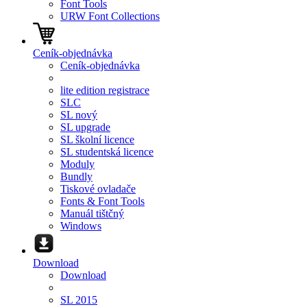
Font Tools
URW Font Collections
Ceník-objednávka
Ceník-objednávka
lite edition registrace
SLC
SL nový
SL upgrade
SL školní licence
SL studentská licence
Moduly
Bundly
Tiskové ovladače
Fonts & Font Tools
Manuál tištčný
Windows
Download
Download
SL 2015