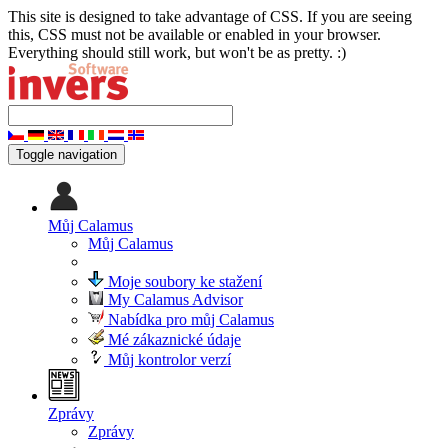
This site is designed to take advantage of CSS. If you are seeing
this, CSS must not be available or enabled in your browser.
Everything should still work, but won't be as pretty. :)
Toggle navigation
Můj Calamus
Můj Calamus
Moje soubory ke stažení
My Calamus Advisor
Nabídka pro můj Calamus
Mé zákaznické údaje
Můj kontrolor verzí
Zprávy
Zprávy