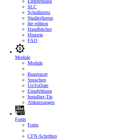
Empfehlung
SLC
Schullizenz
Studierlizenz
lite edition
Handbücher
Historie
FAQ
Module
Module
Bugreport
Sprachen
UpToDate
Empfehlung
Installier-Tip
Abkürzungen
Fonts
Fonts
CFN-Schriften