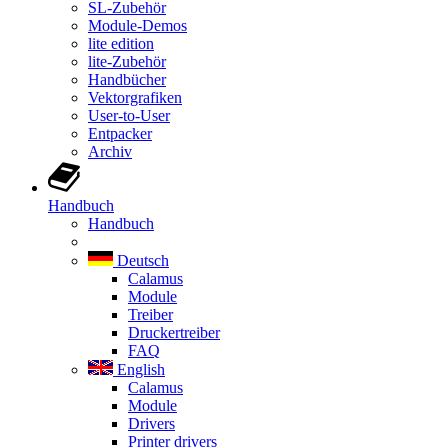
SL-Zubehör
Module-Demos
lite edition
lite-Zubehör
Handbücher
Vektorgrafiken
User-to-User
Entpacker
Archiv
Handbuch
Handbuch
Deutsch
Calamus
Module
Treiber
Druckertreiber
FAQ
English
Calamus
Module
Drivers
Printer drivers