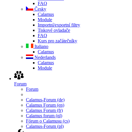
FAQ
Česky
Calamus
Module
Importní/exportní filtry
Tiskové ovladače
FAQ
Kurs pro začátečníky
Italiano
Calamus
Nederlands
Calamus
Module
Forum
Forum
Calamus-Forum (de)
Calamus Forum (en)
Calamus Forum (fr)
Calamus forum (nl)
Fórum o Calamusu (cs)
Calamus-Forum (pl)