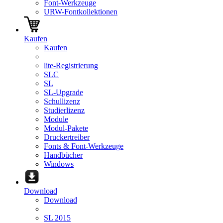
Font-Werkzeuge
URW-Fontkollektionen
Kaufen
Kaufen
lite-Registrierung
SLC
SL
SL-Upgrade
Schullizenz
Studierlizenz
Module
Modul-Pakete
Druckertreiber
Fonts & Font-Werkzeuge
Handbücher
Windows
Download
Download
SL 2015