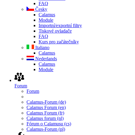
FAQ
Česky
Calamus
Module
Importní/exportní filtry
Tiskové ovladače
FAQ
Kurs pro začátečníky
Italiano
Calamus
Nederlands
Calamus
Module
Forum
Forum
Calamus-Forum (de)
Calamus Forum (en)
Calamus Forum (fr)
Calamus forum (nl)
Fórum o Calamusu (cs)
Calamus-Forum (pl)