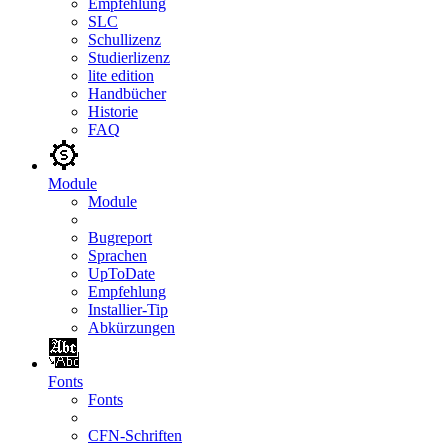
Empfehlung
SLC
Schullizenz
Studierlizenz
lite edition
Handbücher
Historie
FAQ
Module
Module
Bugreport
Sprachen
UpToDate
Empfehlung
Installier-Tip
Abkürzungen
Fonts
Fonts
CFN-Schriften