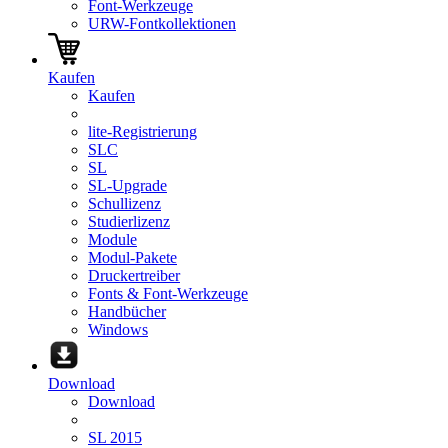
Font-Werkzeuge
URW-Fontkollektionen
Kaufen
Kaufen
lite-Registrierung
SLC
SL
SL-Upgrade
Schullizenz
Studierlizenz
Module
Modul-Pakete
Druckertreiber
Fonts & Font-Werkzeuge
Handbücher
Windows
Download
Download
SL 2015