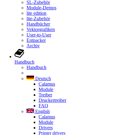
SL-Zubehör
Module-Demos
lite edition
lite-Zubehör
Handbücher
Vektorgrafiken
User-to-User
Entpacker
Archiv
Handbuch
Handbuch
Deutsch
Calamus
Module
Treiber
Druckertreiber
FAQ
English
Calamus
Module
Drivers
Printer drivers