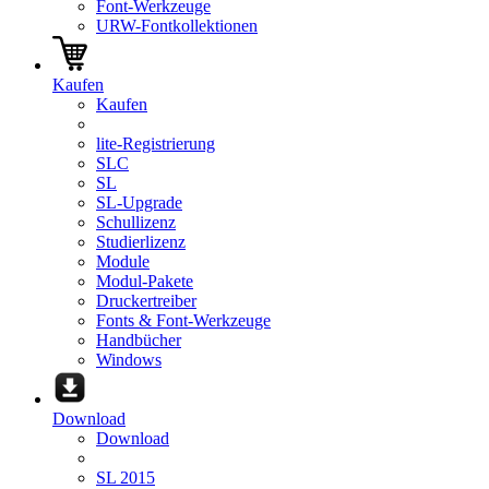
Font-Werkzeuge
URW-Fontkollektionen
Kaufen
Kaufen
lite-Registrierung
SLC
SL
SL-Upgrade
Schullizenz
Studierlizenz
Module
Modul-Pakete
Druckertreiber
Fonts & Font-Werkzeuge
Handbücher
Windows
Download
Download
SL 2015