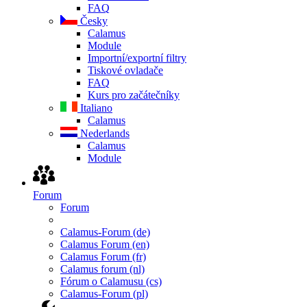
FAQ
Česky
Calamus
Module
Importní/exportní filtry
Tiskové ovladače
FAQ
Kurs pro začátečníky
Italiano
Calamus
Nederlands
Calamus
Module
Forum
Forum
Calamus-Forum (de)
Calamus Forum (en)
Calamus Forum (fr)
Calamus forum (nl)
Fórum o Calamusu (cs)
Calamus-Forum (pl)