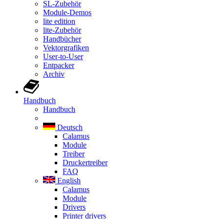
SL-Zubehör
Module-Demos
lite edition
lite-Zubehör
Handbücher
Vektorgrafiken
User-to-User
Entpacker
Archiv
Handbuch
Handbuch
Deutsch
Calamus
Module
Treiber
Druckertreiber
FAQ
English
Calamus
Module
Drivers
Printer drivers