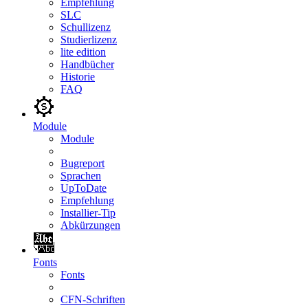
Empfehlung
SLC
Schullizenz
Studierlizenz
lite edition
Handbücher
Historie
FAQ
Module
Module
Bugreport
Sprachen
UpToDate
Empfehlung
Installier-Tip
Abkürzungen
Fonts
Fonts
CFN-Schriften