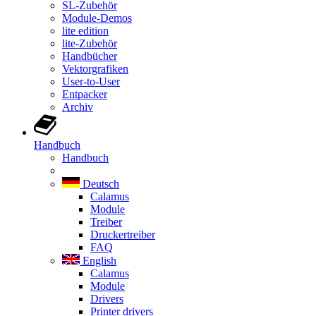
SL-Zubehör
Module-Demos
lite edition
lite-Zubehör
Handbücher
Vektorgrafiken
User-to-User
Entpacker
Archiv
Handbuch
Handbuch
Deutsch
Calamus
Module
Treiber
Druckertreiber
FAQ
English
Calamus
Module
Drivers
Printer drivers