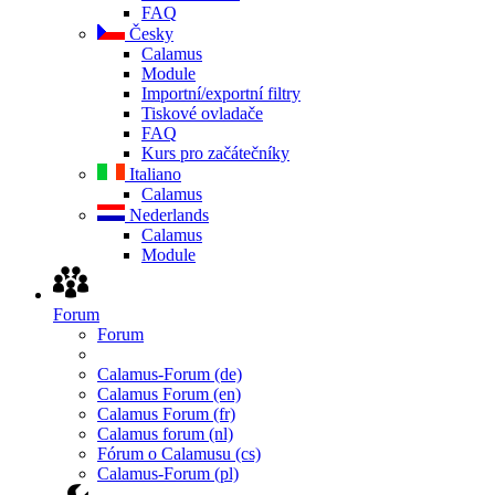
FAQ
Česky
Calamus
Module
Importní/exportní filtry
Tiskové ovladače
FAQ
Kurs pro začátečníky
Italiano
Calamus
Nederlands
Calamus
Module
Forum
Forum
Calamus-Forum (de)
Calamus Forum (en)
Calamus Forum (fr)
Calamus forum (nl)
Fórum o Calamusu (cs)
Calamus-Forum (pl)