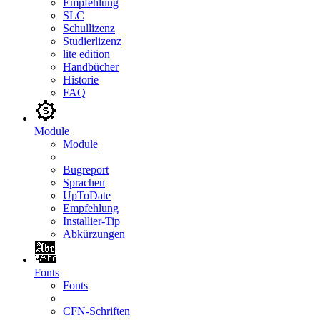
Empfehlung
SLC
Schullizenz
Studierlizenz
lite edition
Handbücher
Historie
FAQ
Module
Module
Bugreport
Sprachen
UpToDate
Empfehlung
Installier-Tip
Abkürzungen
Fonts
Fonts
CFN-Schriften