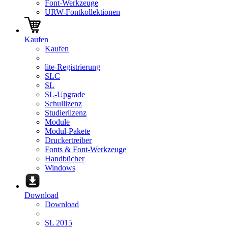
Font-Werkzeuge
URW-Fontkollektionen
Kaufen
Kaufen
lite-Registrierung
SLC
SL
SL-Upgrade
Schullizenz
Studierlizenz
Module
Modul-Pakete
Druckertreiber
Fonts & Font-Werkzeuge
Handbücher
Windows
Download
Download
SL 2015