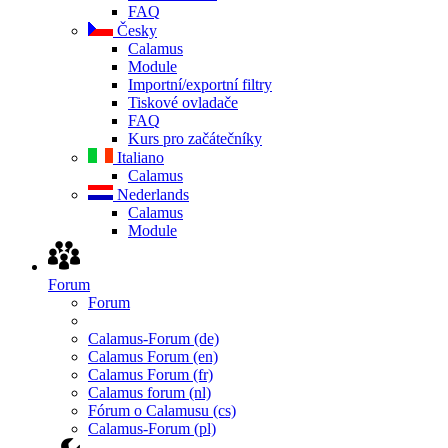
FAQ
Česky
Calamus
Module
Importní/exportní filtry
Tiskové ovladače
FAQ
Kurs pro začátečníky
Italiano
Calamus
Nederlands
Calamus
Module
Forum
Forum
Calamus-Forum (de)
Calamus Forum (en)
Calamus Forum (fr)
Calamus forum (nl)
Fórum o Calamusu (cs)
Calamus-Forum (pl)