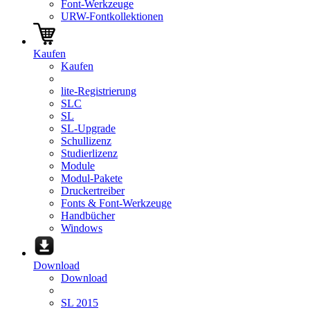
Font-Werkzeuge
URW-Fontkollektionen
Kaufen
Kaufen
lite-Registrierung
SLC
SL
SL-Upgrade
Schullizenz
Studierlizenz
Module
Modul-Pakete
Druckertreiber
Fonts & Font-Werkzeuge
Handbücher
Windows
Download
Download
SL 2015