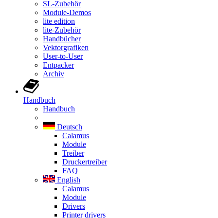
SL-Zubehör
Module-Demos
lite edition
lite-Zubehör
Handbücher
Vektorgrafiken
User-to-User
Entpacker
Archiv
Handbuch
Handbuch
Deutsch
Calamus
Module
Treiber
Druckertreiber
FAQ
English
Calamus
Module
Drivers
Printer drivers