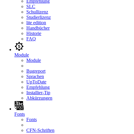
Empfehlung
SLC
Schullizenz
Studierlizenz
lite edition
Handbücher
Historie
FAQ
Module
Module
Bugreport
Sprachen
UpToDate
Empfehlung
Installier-Tip
Abkürzungen
Fonts
Fonts
CFN-Schriften