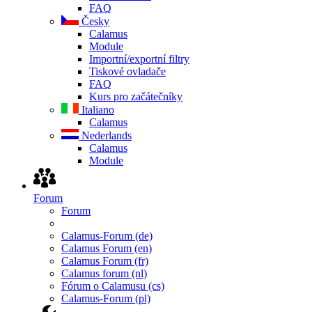
FAQ
Česky
Calamus
Module
Importní/exportní filtry
Tiskové ovladače
FAQ
Kurs pro začátečníky
Italiano
Calamus
Nederlands
Calamus
Module
Forum
Forum
Calamus-Forum (de)
Calamus Forum (en)
Calamus Forum (fr)
Calamus forum (nl)
Fórum o Calamusu (cs)
Calamus-Forum (pl)