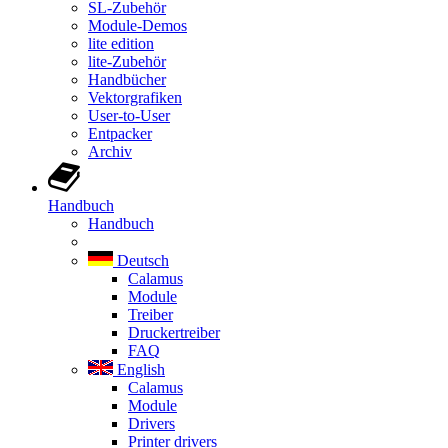
SL-Zubehör
Module-Demos
lite edition
lite-Zubehör
Handbücher
Vektorgrafiken
User-to-User
Entpacker
Archiv
Handbuch
Handbuch
Deutsch
Calamus
Module
Treiber
Druckertreiber
FAQ
English
Calamus
Module
Drivers
Printer drivers