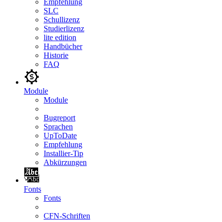
Empfehlung
SLC
Schullizenz
Studierlizenz
lite edition
Handbücher
Historie
FAQ
Module
Module
Bugreport
Sprachen
UpToDate
Empfehlung
Installier-Tip
Abkürzungen
Fonts
Fonts
CFN-Schriften