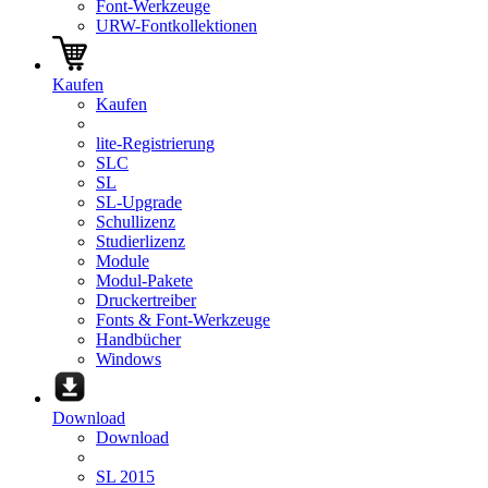
Font-Werkzeuge
URW-Fontkollektionen
Kaufen
Kaufen
lite-Registrierung
SLC
SL
SL-Upgrade
Schullizenz
Studierlizenz
Module
Modul-Pakete
Druckertreiber
Fonts & Font-Werkzeuge
Handbücher
Windows
Download
Download
SL 2015