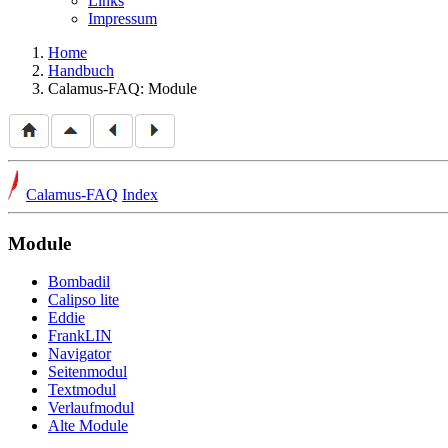
Links
Impressum
Home
Handbuch
Calamus-FAQ: Module
Calamus-FAQ
Index
Module
Bombadil
Calipso lite
Eddie
FrankLIN
Navigator
Seitenmodul
Textmodul
Verlaufmodul
Alte Module