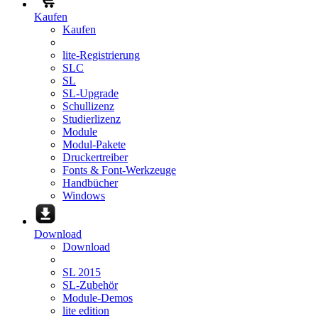
Kaufen
Kaufen
lite-Registrierung
SLC
SL
SL-Upgrade
Schullizenz
Studierlizenz
Module
Modul-Pakete
Druckertreiber
Fonts & Font-Werkzeuge
Handbücher
Windows
Download
Download
SL 2015
SL-Zubehör
Module-Demos
lite edition