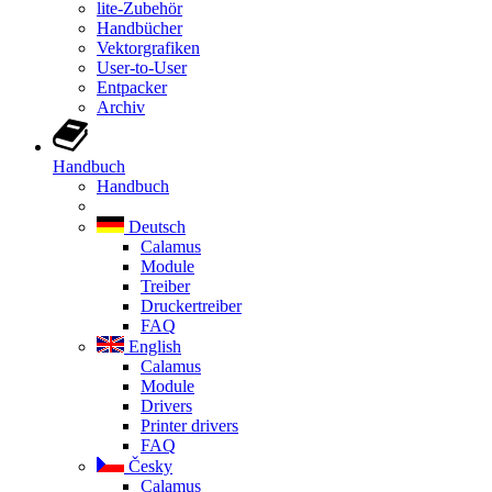
lite-Zubehör
Handbücher
Vektorgrafiken
User-to-User
Entpacker
Archiv
Handbuch
Handbuch
Deutsch
Calamus
Module
Treiber
Druckertreiber
FAQ
English
Calamus
Module
Drivers
Printer drivers
FAQ
Česky
Calamus