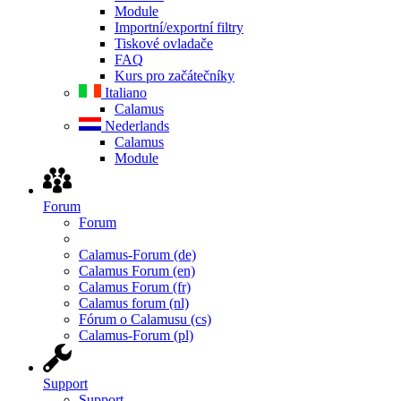
Module
Importní/exportní filtry
Tiskové ovladače
FAQ
Kurs pro začátečníky
Italiano
Calamus
Nederlands
Calamus
Module
Forum
Forum
Calamus-Forum (de)
Calamus Forum (en)
Calamus Forum (fr)
Calamus forum (nl)
Fórum o Calamusu (cs)
Calamus-Forum (pl)
Support
Support