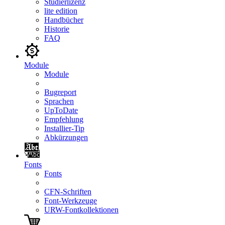
Studierlizenz
lite edition
Handbücher
Historie
FAQ
Module
Module
Bugreport
Sprachen
UpToDate
Empfehlung
Installier-Tip
Abkürzungen
Fonts
Fonts
CFN-Schriften
Font-Werkzeuge
URW-Fontkollektionen