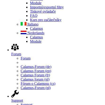
Module
Importní/exportní filtry
Tiskové ovladače
FAQ
Kurs pro začátečníky
Italiano
Calamus
Nederlands
Calamus
Module
Forum
Forum
Calamus-Forum (de)
Calamus Forum (en)
Calamus Forum (fr)
Calamus forum (nl)
Fórum o Calamusu (cs)
Calamus-Forum (pl)
Support
Support