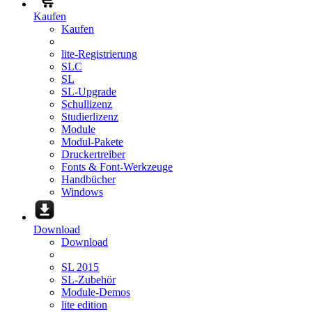
Kaufen
Kaufen
lite-Registrierung
SLC
SL
SL-Upgrade
Schullizenz
Studierlizenz
Module
Modul-Pakete
Druckertreiber
Fonts & Font-Werkzeuge
Handbücher
Windows
Download
Download
SL 2015
SL-Zubehör
Module-Demos
lite edition