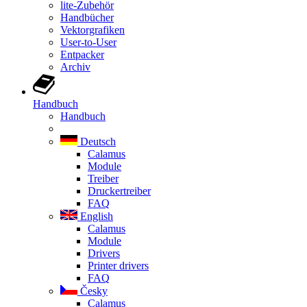
lite-Zubehör
Handbücher
Vektorgrafiken
User-to-User
Entpacker
Archiv
Handbuch
Handbuch
Deutsch
Calamus
Module
Treiber
Druckertreiber
FAQ
English
Calamus
Module
Drivers
Printer drivers
FAQ
Česky
Calamus