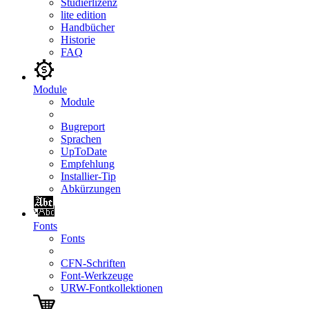
Studierlizenz
lite edition
Handbücher
Historie
FAQ
Module
Module
Bugreport
Sprachen
UpToDate
Empfehlung
Installier-Tip
Abkürzungen
Fonts
Fonts
CFN-Schriften
Font-Werkzeuge
URW-Fontkollektionen