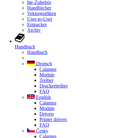
lite-Zubehör
Handbücher
Vektorgrafiken
User-to-User
Entpacker
Archiv
Handbuch
Handbuch
Deutsch
Calamus
Module
Treiber
Druckertreiber
FAQ
English
Calamus
Module
Drivers
Printer drivers
FAQ
Česky
Calamus