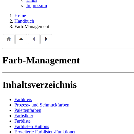
Links
Impressum
Home
Handbuch
Farb-Management
Farb-Management
Inhaltsverzeichnis
Farbkreis
Prozess- und Schmuckfarben
Palettenfarben
Farbslider
Farbliste
Farblisten-Buttons
Erweiterte Farblisten-Funktionen