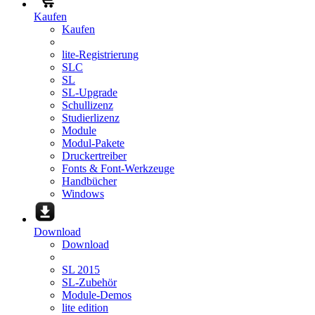
Kaufen
Kaufen
lite-Registrierung
SLC
SL
SL-Upgrade
Schullizenz
Studierlizenz
Module
Modul-Pakete
Druckertreiber
Fonts & Font-Werkzeuge
Handbücher
Windows
Download
Download
SL 2015
SL-Zubehör
Module-Demos
lite edition