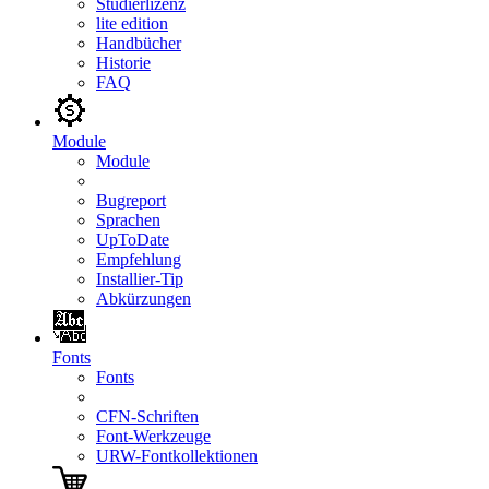
Studierlizenz
lite edition
Handbücher
Historie
FAQ
Module
Module
Bugreport
Sprachen
UpToDate
Empfehlung
Installier-Tip
Abkürzungen
Fonts
Fonts
CFN-Schriften
Font-Werkzeuge
URW-Fontkollektionen