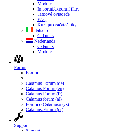
Module
Importní/exportní filtry
Tiskové ovladače
FAQ
Kurs pro začátečníky
Italiano
Calamus
Nederlands
Calamus
Module
Forum
Forum
Calamus-Forum (de)
Calamus Forum (en)
Calamus Forum (fr)
Calamus forum (nl)
Fórum o Calamusu (cs)
Calamus-Forum (pl)
Support
Support