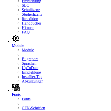
Empfehlung
SLC
Schullizenz
Studierlizenz
lite edition
Handbücher
Historie
FAQ
Module
Module
Bugreport
Sprachen
UpToDate
Empfehlung
Installier-Tip
Abkürzungen
Fonts
Fonts
CFN-Schriften