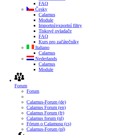
FAQ
Česky
Calamus
Module
Importní/exportní filtry
Tiskové ovladače
FAQ
Kurs pro začátečníky
Italiano
Calamus
Nederlands
Calamus
Module
Forum
Forum
Calamus-Forum (de)
Calamus Forum (en)
Calamus Forum (fr)
Calamus forum (nl)
Fórum o Calamusu (cs)
Calamus-Forum (pl)