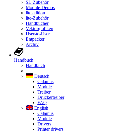
SL-Zubehör
Module-Demos
lite edition
lite-Zubehör
Handbücher
Vektorgrafiken
User-to-User
Entpacker
Archiv
Handbuch
Handbuch
Deutsch
Calamus
Module
Treiber
Druckertreiber
FAQ
English
Calamus
Module
Drivers
Printer drivers