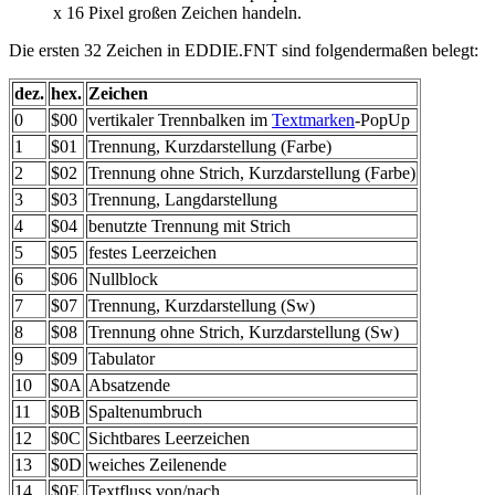
x 16 Pixel großen Zeichen handeln.
Die ersten 32 Zeichen in EDDIE.FNT sind folgendermaßen belegt:
dez.
hex.
Zeichen
0
$00
vertikaler Trennbalken im
Textmarken
-PopUp
1
$01
Trennung, Kurzdarstellung (Farbe)
2
$02
Trennung ohne Strich, Kurzdarstellung (Farbe)
3
$03
Trennung, Langdarstellung
4
$04
benutzte Trennung mit Strich
5
$05
festes Leerzeichen
6
$06
Nullblock
7
$07
Trennung, Kurzdarstellung (Sw)
8
$08
Trennung ohne Strich, Kurzdarstellung (Sw)
9
$09
Tabulator
10
$0A
Absatzende
11
$0B
Spaltenumbruch
12
$0C
Sichtbares Leerzeichen
13
$0D
weiches Zeilenende
14
$0E
Textfluss von/nach