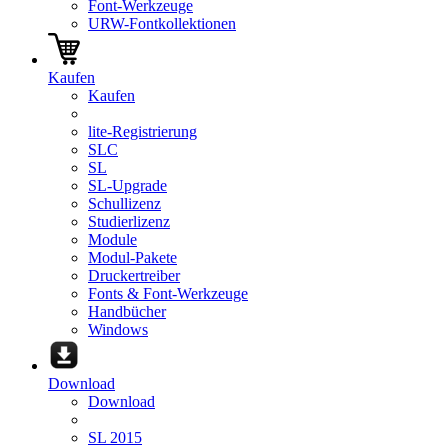
Font-Werkzeuge
URW-Fontkollektionen
Kaufen
Kaufen
lite-Registrierung
SLC
SL
SL-Upgrade
Schullizenz
Studierlizenz
Module
Modul-Pakete
Druckertreiber
Fonts & Font-Werkzeuge
Handbücher
Windows
Download
Download
SL 2015