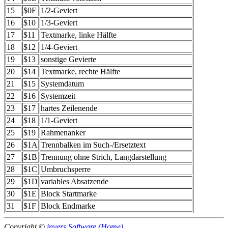
15
$0F
1/2-Geviert
16
$10
1/3-Geviert
17
$11
Textmarke, linke Hälfte
18
$12
1/4-Geviert
19
$13
sonstige Gevierte
20
$14
Textmarke, rechte Hälfte
21
$15
Systemdatum
22
$16
Systemzeit
23
$17
hartes Zeilenende
24
$18
1/1-Geviert
25
$19
Rahmenanker
26
$1A
Trennbalken im Such-/Ersetztext
27
$1B
Trennung ohne Strich, Langdarstellung
28
$1C
Umbruchsperre
29
$1D
variables Absatzende
30
$1E
Block Startmarke
31
$1F
Block Endmarke
Copyright ©
invers Software (Home)