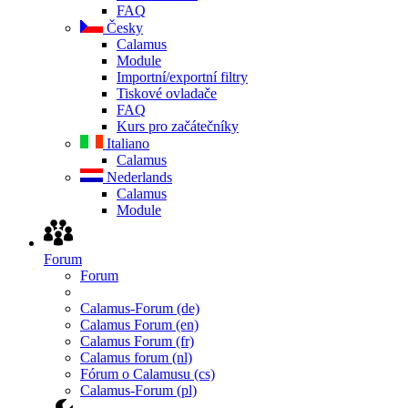
FAQ
Česky
Calamus
Module
Importní/exportní filtry
Tiskové ovladače
FAQ
Kurs pro začátečníky
Italiano
Calamus
Nederlands
Calamus
Module
Forum
Forum
Calamus-Forum (de)
Calamus Forum (en)
Calamus Forum (fr)
Calamus forum (nl)
Fórum o Calamusu (cs)
Calamus-Forum (pl)