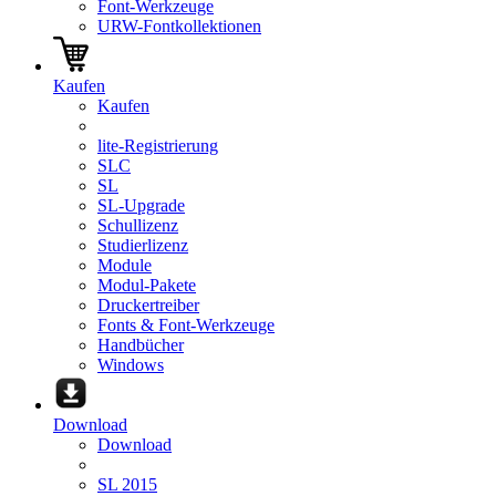
Font-Werkzeuge
URW-Fontkollektionen
Kaufen
Kaufen
lite-Registrierung
SLC
SL
SL-Upgrade
Schullizenz
Studierlizenz
Module
Modul-Pakete
Druckertreiber
Fonts & Font-Werkzeuge
Handbücher
Windows
Download
Download
SL 2015