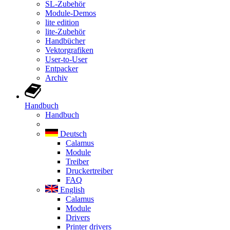
SL-Zubehör
Module-Demos
lite edition
lite-Zubehör
Handbücher
Vektorgrafiken
User-to-User
Entpacker
Archiv
Handbuch
Handbuch
Deutsch
Calamus
Module
Treiber
Druckertreiber
FAQ
English
Calamus
Module
Drivers
Printer drivers