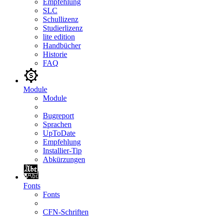
Empfehlung
SLC
Schullizenz
Studierlizenz
lite edition
Handbücher
Historie
FAQ
Module
Module
Bugreport
Sprachen
UpToDate
Empfehlung
Installier-Tip
Abkürzungen
Fonts
Fonts
CFN-Schriften