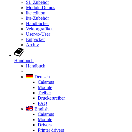
SL-Zubehör
Module-Demos
lite edition
lite-Zubehör
Handbücher
Vektorgrafiken
User-to-User
Entpacker
Archiv
Handbuch
Handbuch
Deutsch
Calamus
Module
Treiber
Druckertreiber
FAQ
English
Calamus
Module
Drivers
Printer drivers