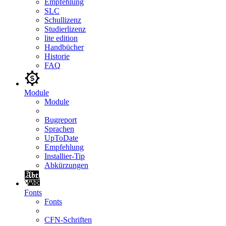
Empfehlung
SLC
Schullizenz
Studierlizenz
lite edition
Handbücher
Historie
FAQ
Module
Module
Bugreport
Sprachen
UpToDate
Empfehlung
Installier-Tip
Abkürzungen
Fonts
Fonts
CFN-Schriften