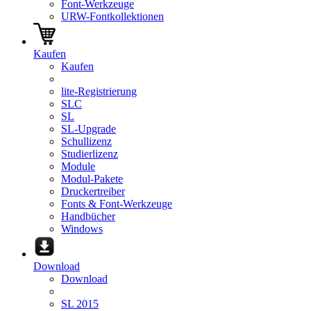
Font-Werkzeuge
URW-Fontkollektionen
Kaufen
Kaufen
lite-Registrierung
SLC
SL
SL-Upgrade
Schullizenz
Studierlizenz
Module
Modul-Pakete
Druckertreiber
Fonts & Font-Werkzeuge
Handbücher
Windows
Download
Download
SL 2015