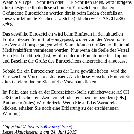
Wenn Sie Type-1-Schriften oder TTF-Schriften laden, wird übrigens
direkt festgestellt, ob diese schon ein Eurozeichen enthalten.
Gefundene Eurozeichen werden direkt beim Laden ebenfalls an
diese vordefinierte Zeichensatz-Stelle (üblicherweise ASCII 238)
gelegt.
Das gewählte Eurozeichen wird beim Einfügen in den aktuellen
Font an dessen Schrifthöhe angepasst, wobei von der Versalhöhe
des Versal-H ausgegangen wird. Somit können Größenkonflikte mit
Mediävalziffern vermieden werden. Nur wenn die Stelle des Versal-
H im Font nicht belegt ist, wird mit der im Font definierten Topline
und Baseline die Größe des Eurozeichens entsprechend angepasst.
Sobald Sie ein Eurozeichen aus der Liste gewählt haben, wird die
Eurozeichen-Vorschau aktualisiert. Auch diese Vorschau können Sie
direkt ändern, indem Sie auf die Vorschau klicken.
Im Falle, dass sich an der Eurozeichen-Stelle (üblicherweise ASCII
238) doch schon ein Zeichen befindet, erscheint neben dem [OK]-
Button ein (rotes) Warndreieck. Wenn Sie auf das Warndreieck
klicken, erhalten Sie noch eine Erklärung zu der erschienenen
Warnung.
Copyright ©
invers Software (Home)
Letzte Aktualisierung am 24. Juni 2015