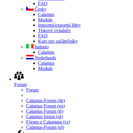
FAQ
Česky
Calamus
Module
Importní/exportní filtry
Tiskové ovladače
FAQ
Kurs pro začátečníky
Italiano
Calamus
Nederlands
Calamus
Module
Forum
Forum
Calamus-Forum (de)
Calamus Forum (en)
Calamus Forum (fr)
Calamus forum (nl)
Fórum o Calamusu (cs)
Calamus-Forum (pl)