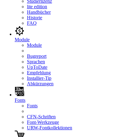
Studierlizenz
lite edition
Handbücher
Historie
FAQ
Module
Module
Bugreport
Sprachen
UpToDate
Empfehlung
Installier-Tip
Abkürzungen
Fonts
Fonts
CFN-Schriften
Font-Werkzeuge
URW-Fontkollektionen