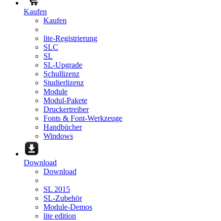
Kaufen
Kaufen
lite-Registrierung
SLC
SL
SL-Upgrade
Schullizenz
Studierlizenz
Module
Modul-Pakete
Druckertreiber
Fonts & Font-Werkzeuge
Handbücher
Windows
Download
Download
SL 2015
SL-Zubehör
Module-Demos
lite edition