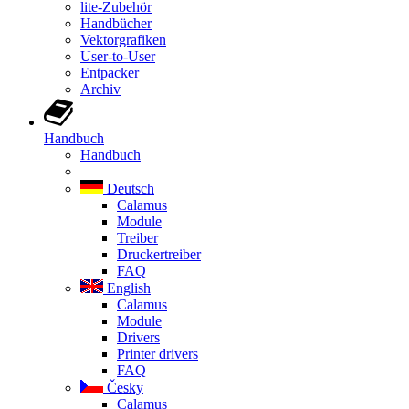
lite-Zubehör
Handbücher
Vektorgrafiken
User-to-User
Entpacker
Archiv
Handbuch
Handbuch
Deutsch
Calamus
Module
Treiber
Druckertreiber
FAQ
English
Calamus
Module
Drivers
Printer drivers
FAQ
Česky
Calamus