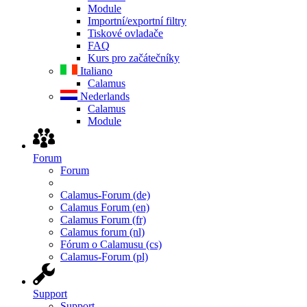
Module
Importní/exportní filtry
Tiskové ovladače
FAQ
Kurs pro začátečníky
Italiano
Calamus
Nederlands
Calamus
Module
Forum
Forum
Calamus-Forum (de)
Calamus Forum (en)
Calamus Forum (fr)
Calamus forum (nl)
Fórum o Calamusu (cs)
Calamus-Forum (pl)
Support
Support