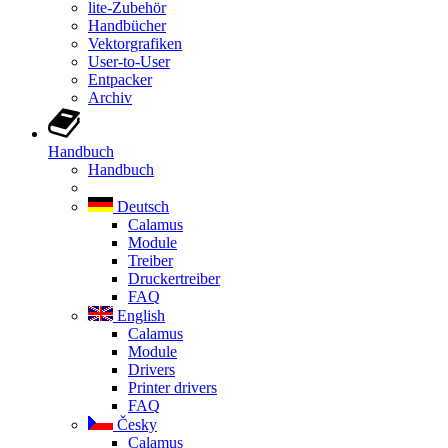
lite-Zubehör
Handbücher
Vektorgrafiken
User-to-User
Entpacker
Archiv
Handbuch
Handbuch
Deutsch
Calamus
Module
Treiber
Druckertreiber
FAQ
English
Calamus
Module
Drivers
Printer drivers
FAQ
Česky
Calamus