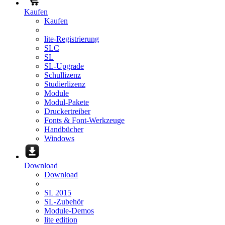
Kaufen
Kaufen
lite-Registrierung
SLC
SL
SL-Upgrade
Schullizenz
Studierlizenz
Module
Modul-Pakete
Druckertreiber
Fonts & Font-Werkzeuge
Handbücher
Windows
Download
Download
SL 2015
SL-Zubehör
Module-Demos
lite edition