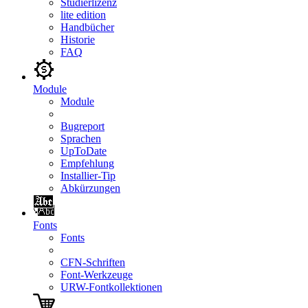
Studierlizenz
lite edition
Handbücher
Historie
FAQ
Module
Module
Bugreport
Sprachen
UpToDate
Empfehlung
Installier-Tip
Abkürzungen
Fonts
Fonts
CFN-Schriften
Font-Werkzeuge
URW-Fontkollektionen