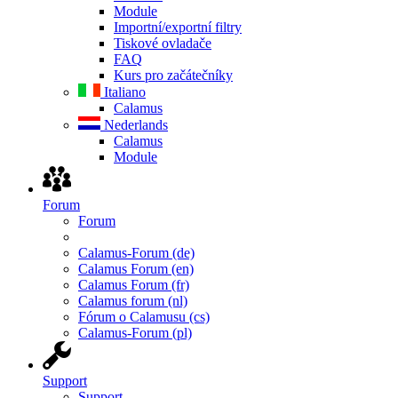
Module
Importní/exportní filtry
Tiskové ovladače
FAQ
Kurs pro začátečníky
Italiano
Calamus
Nederlands
Calamus
Module
Forum
Forum
Calamus-Forum (de)
Calamus Forum (en)
Calamus Forum (fr)
Calamus forum (nl)
Fórum o Calamusu (cs)
Calamus-Forum (pl)
Support
Support