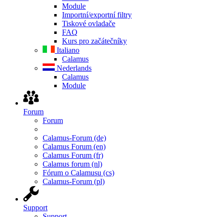
Module
Importní/exportní filtry
Tiskové ovladače
FAQ
Kurs pro začátečníky
Italiano
Calamus
Nederlands
Calamus
Module
Forum
Forum
Calamus-Forum (de)
Calamus Forum (en)
Calamus Forum (fr)
Calamus forum (nl)
Fórum o Calamusu (cs)
Calamus-Forum (pl)
Support
Support