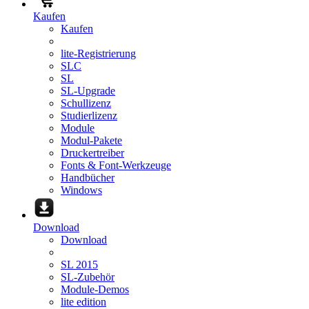
Kaufen
Kaufen
lite-Registrierung
SLC
SL
SL-Upgrade
Schullizenz
Studierlizenz
Module
Modul-Pakete
Druckertreiber
Fonts & Font-Werkzeuge
Handbücher
Windows
Download
Download
SL 2015
SL-Zubehör
Module-Demos
lite edition