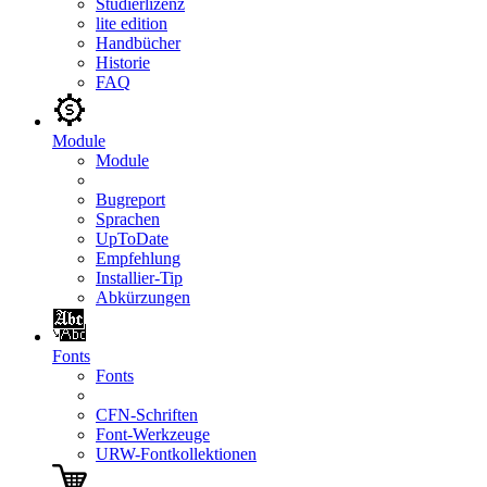
Studierlizenz
lite edition
Handbücher
Historie
FAQ
Module
Module
Bugreport
Sprachen
UpToDate
Empfehlung
Installier-Tip
Abkürzungen
Fonts
Fonts
CFN-Schriften
Font-Werkzeuge
URW-Fontkollektionen