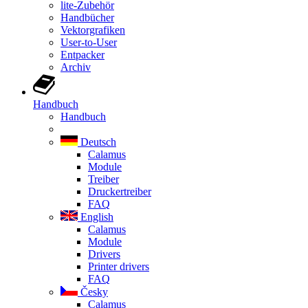
lite-Zubehör
Handbücher
Vektorgrafiken
User-to-User
Entpacker
Archiv
Handbuch
Handbuch
Deutsch
Calamus
Module
Treiber
Druckertreiber
FAQ
English
Calamus
Module
Drivers
Printer drivers
FAQ
Česky
Calamus