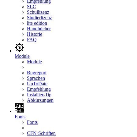
Empfehlung
SLC
Schullizenz
Studierlizenz
lite edition
Handbücher
Historie
FAQ
Module
Module
Bugreport
Sprachen
UpToDate
Empfehlung
Installier-Tip
Abkürzungen
Fonts
Fonts
CFN-Schriften