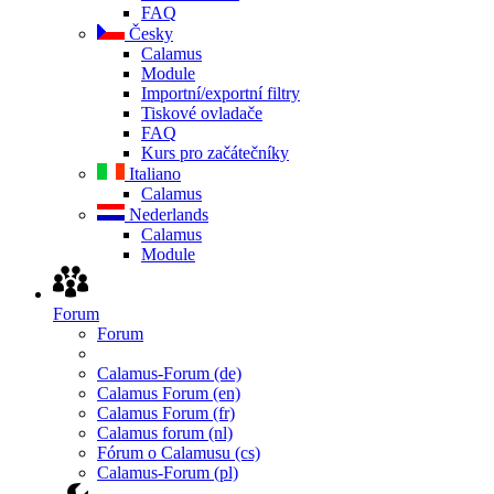
FAQ
Česky
Calamus
Module
Importní/exportní filtry
Tiskové ovladače
FAQ
Kurs pro začátečníky
Italiano
Calamus
Nederlands
Calamus
Module
Forum
Forum
Calamus-Forum (de)
Calamus Forum (en)
Calamus Forum (fr)
Calamus forum (nl)
Fórum o Calamusu (cs)
Calamus-Forum (pl)