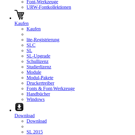
Font-Werkzeuge
URW-Fontkollektionen
Kaufen
Kaufen
lite-Registrierung
SLC
SL
SL-Upgrade
Schullizenz
Studierlizenz
Module
Modul-Pakete
Druckertreiber
Fonts & Font-Werkzeuge
Handbücher
Windows
Download
Download
SL 2015