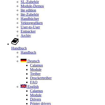
SL-Zubehör
Module-Demos
lite edition
lite-Zubehör
Handbücher
Vektorgrafiken
User-to-User
Entpacker
Archiv
Handbuch
Handbuch
Deutsch
Calamus
Module
Treiber
Druckertreiber
FAQ
English
Calamus
Module
Drivers
Printer drivers