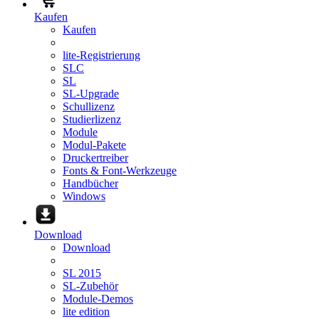
Kaufen
Kaufen
lite-Registrierung
SLC
SL
SL-Upgrade
Schullizenz
Studierlizenz
Module
Modul-Pakete
Druckertreiber
Fonts & Font-Werkzeuge
Handbücher
Windows
Download
Download
SL 2015
SL-Zubehör
Module-Demos
lite edition