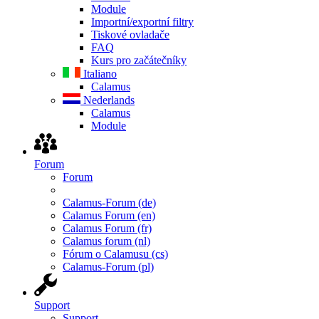
Module
Importní/exportní filtry
Tiskové ovladače
FAQ
Kurs pro začátečníky
Italiano
Calamus
Nederlands
Calamus
Module
Forum
Forum
Calamus-Forum (de)
Calamus Forum (en)
Calamus Forum (fr)
Calamus forum (nl)
Fórum o Calamusu (cs)
Calamus-Forum (pl)
Support
Support