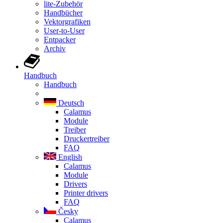
lite-Zubehör
Handbücher
Vektorgrafiken
User-to-User
Entpacker
Archiv
Handbuch
Handbuch
Deutsch
Calamus
Module
Treiber
Druckertreiber
FAQ
English
Calamus
Module
Drivers
Printer drivers
FAQ
Česky
Calamus