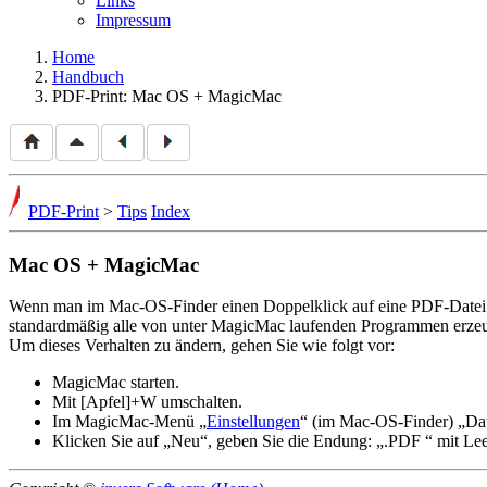
Links
Impressum
Home
Handbuch
PDF-Print: Mac OS + MagicMac
PDF-Print
>
Tips
Index
Mac OS + MagicMac
Wenn man im Mac-OS-Finder einen Doppelklick auf eine PDF-Datei mac
standardmäßig alle von unter MagicMac laufenden Programmen erze
Um dieses Verhalten zu ändern, gehen Sie wie folgt vor:
MagicMac starten.
Mit [Apfel]+W umschalten.
Im MagicMac-Menü
Einstellungen
(im Mac-OS-Finder)
Da
Klicken Sie auf
Neu
, geben Sie die Endung:
.PDF
mit Lee