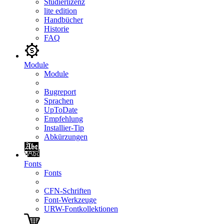
Studierlizenz
lite edition
Handbücher
Historie
FAQ
Module
Module
Bugreport
Sprachen
UpToDate
Empfehlung
Installier-Tip
Abkürzungen
Fonts
Fonts
CFN-Schriften
Font-Werkzeuge
URW-Fontkollektionen