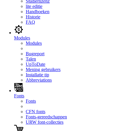
Studierlizenz
lite editie
Handboeken
Historie
FAQ
Modules
Modules
Bugreport
Talen
UpToDate
Mening gebruikers
Installatie tip
Abbreviations
Fonts
Fonts
CFN fonts
Fonts-gereedschappen
URW font-collecties