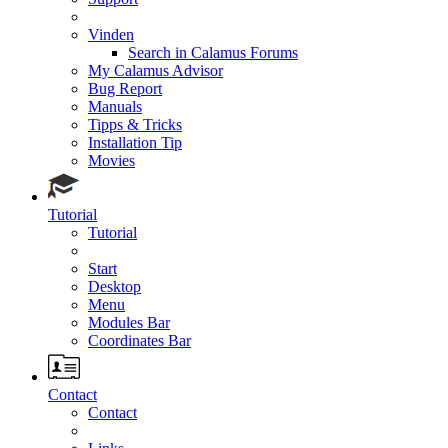
Vinden
Search in Calamus Forums
My Calamus Advisor
Bug Report
Manuals
Tipps & Tricks
Installation Tip
Movies
Tutorial
Tutorial
Start
Desktop
Menu
Modules Bar
Coordinates Bar
Contact
Contact