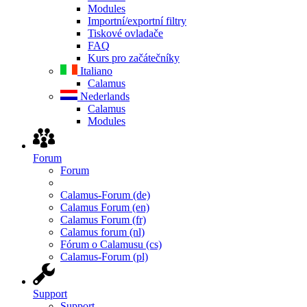
Modules
Importní/exportní filtry
Tiskové ovladače
FAQ
Kurs pro začátečníky
Italiano
Calamus
Nederlands
Calamus
Modules
Forum
Forum
Calamus-Forum (de)
Calamus Forum (en)
Calamus Forum (fr)
Calamus forum (nl)
Fórum o Calamusu (cs)
Calamus-Forum (pl)
Support
Support