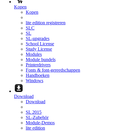
Kopen
Kopen
lite edition registreren
SLC
SL
SL-upgrades
School License
Study License
Modules
Module bundels
Printerdrivers
Fonts & font-gereedschappen
Handboeken
Windows
Download
Download
SL 2015
SL-Zubehör
Module-Demos
lite edition