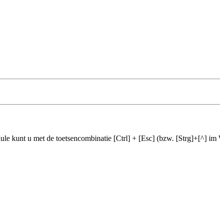
odule kunt u met de toetsencombinatie [Ctrl] + [Esc] (bzw. [Strg]+[^] i