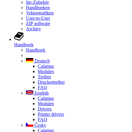
lite-Zubehör
Handboeken
Vektorgrafiken
User-to-User
ZIP software
Archiev
Handboek
Handboek
Deutsch
Calamus
Modules
Treiber
Druckertreiber
FAQ
English
Calamus
Modules
Drivers
Printer drivers
FAQ
Česky
Calamus