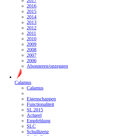
2017
2016
2015
2014
2013
2012
2011
2010
2009
2008
2007
2006
Abonneren/opzeggen
Calamus
Calamus
Eigenschappen
Functionaliteit
SL 2015
Actueel
Empfehlung
SLC
Schullizenz