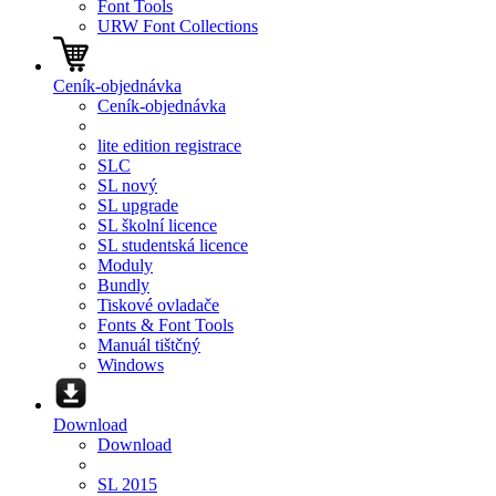
Font Tools
URW Font Collections
Ceník-objednávka
Ceník-objednávka
lite edition registrace
SLC
SL nový
SL upgrade
SL školní licence
SL studentská licence
Moduly
Bundly
Tiskové ovladače
Fonts & Font Tools
Manuál tištčný
Windows
Download
Download
SL 2015