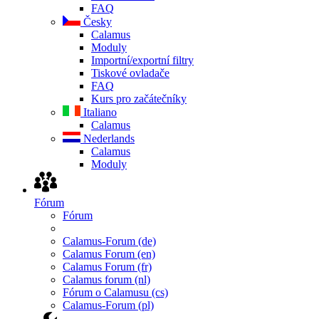
FAQ
Česky
Calamus
Moduly
Importní/exportní filtry
Tiskové ovladače
FAQ
Kurs pro začátečníky
Italiano
Calamus
Nederlands
Calamus
Moduly
Fórum
Fórum
Calamus-Forum (de)
Calamus Forum (en)
Calamus Forum (fr)
Calamus forum (nl)
Fórum o Calamusu (cs)
Calamus-Forum (pl)