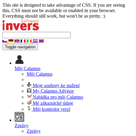
This site is designed to take advantage of CSS. If you are seeing
this, CSS must not be available or enabled in your browser.
Everything should still work, but won't be as pretty. :)
Toggle navigation
Můj Calamus
Můj Calamus
Moje soubory ke stažení
My Calamus Advisor
Nabídka pro můj Calamus
Mé zákaznické údaje
Můj kontrolor verzí
Zprávy
Zprávy