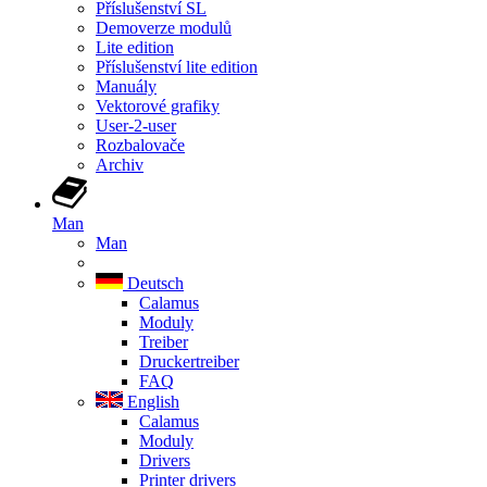
Příslušenství SL
Demoverze modulů
Lite edition
Příslušenství lite edition
Manuály
Vektorové grafiky
User-2-user
Rozbalovače
Archiv
Man
Man
Deutsch
Calamus
Moduly
Treiber
Druckertreiber
FAQ
English
Calamus
Moduly
Drivers
Printer drivers