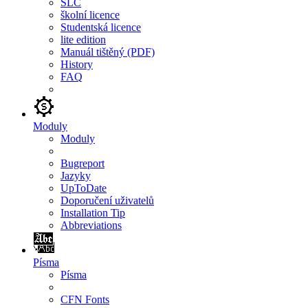
SLC
školní licence
Studentská licence
lite edition
Manuál tištěný (PDF)
History
FAQ
Moduly
Moduly
Bugreport
Jazyky
UpToDate
Doporučení uživatelů
Installation Tip
Abbreviations
Písma
Písma
CFN Fonts