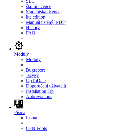
SLC
školní licence
Studentská licence
lite edition
Manuál tištěný (PDF)
History
FAQ
Moduly
Moduly
Bugreport
Jazyky
UpToDate
Doporučení uživatelů
Installation Tip
Abbreviations
Písma
Písma
CFN Fonts