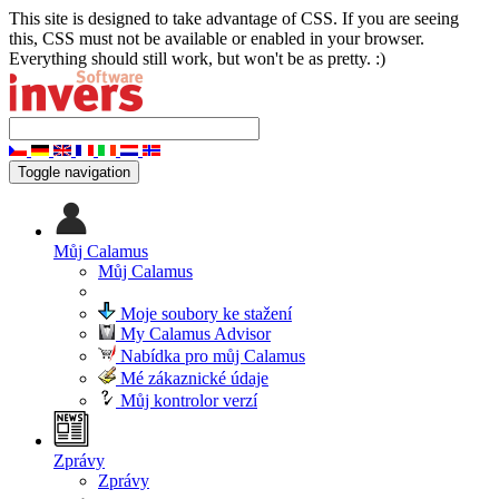
This site is designed to take advantage of CSS. If you are seeing
this, CSS must not be available or enabled in your browser.
Everything should still work, but won't be as pretty. :)
Toggle navigation
Můj Calamus
Můj Calamus
Moje soubory ke stažení
My Calamus Advisor
Nabídka pro můj Calamus
Mé zákaznické údaje
Můj kontrolor verzí
Zprávy
Zprávy