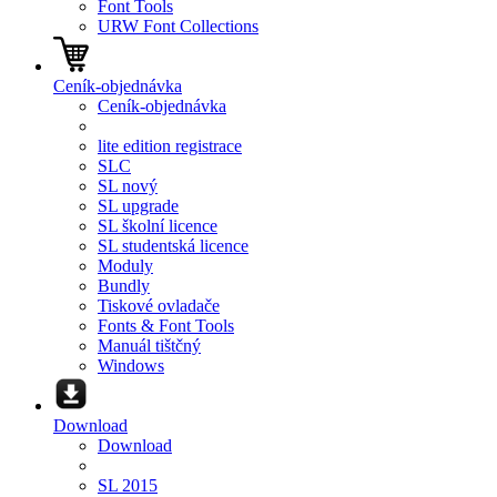
Font Tools
URW Font Collections
Ceník-objednávka
Ceník-objednávka
lite edition registrace
SLC
SL nový
SL upgrade
SL školní licence
SL studentská licence
Moduly
Bundly
Tiskové ovladače
Fonts & Font Tools
Manuál tištčný
Windows
Download
Download
SL 2015