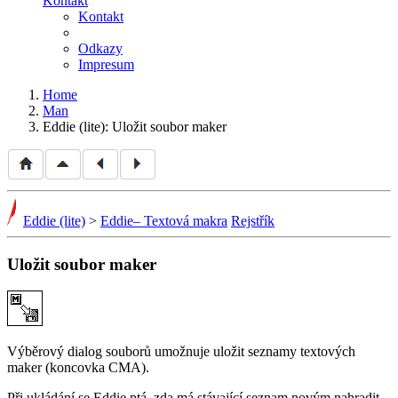
Kontakt
Kontakt
Odkazy
Impresum
Home
Man
Eddie (lite): Uložit soubor maker
Eddie (lite)
>
Eddie– Textová makra
Rejstřík
Uložit soubor maker
Výběrový dialog souborů umožnuje uložit seznamy textových
maker (koncovka CMA).
Při ukládání se Eddie ptá, zda má stávající seznam novým nahradit