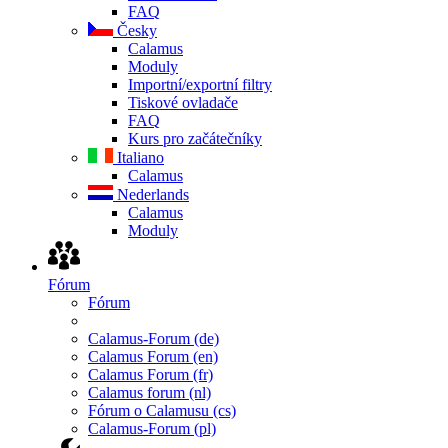
FAQ
Česky
Calamus
Moduly
Importní/exportní filtry
Tiskové ovladače
FAQ
Kurs pro začátečníky
Italiano
Calamus
Nederlands
Calamus
Moduly
Fórum
Fórum
Calamus-Forum (de)
Calamus Forum (en)
Calamus Forum (fr)
Calamus forum (nl)
Fórum o Calamusu (cs)
Calamus-Forum (pl)