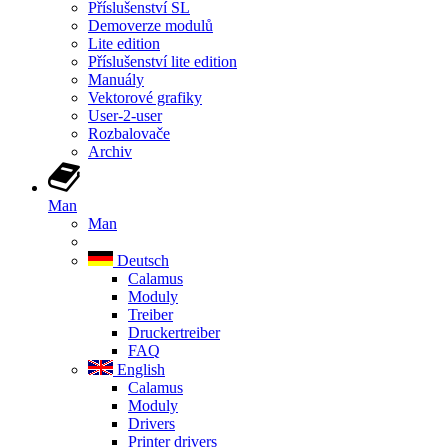
Příslušenství SL
Demoverze modulů
Lite edition
Příslušenství lite edition
Manuály
Vektorové grafiky
User-2-user
Rozbalovače
Archiv
Man
Man
Deutsch
Calamus
Moduly
Treiber
Druckertreiber
FAQ
English
Calamus
Moduly
Drivers
Printer drivers