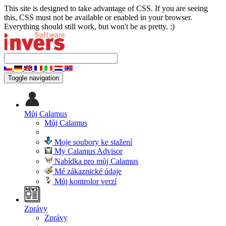
This site is designed to take advantage of CSS. If you are seeing
this, CSS must not be available or enabled in your browser.
Everything should still work, but won't be as pretty. :)
Toggle navigation
Můj Calamus
Můj Calamus
Moje soubory ke stažení
My Calamus Advisor
Nabídka pro můj Calamus
Mé zákaznické údaje
Můj kontrolor verzí
Zprávy
Zprávy