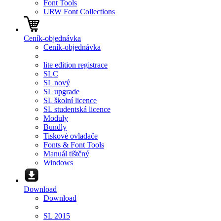
Font Tools
URW Font Collections
Ceník-objednávka
Ceník-objednávka
lite edition registrace
SLC
SL nový
SL upgrade
SL školní licence
SL studentská licence
Moduly
Bundly
Tiskové ovladače
Fonts & Font Tools
Manuál tištčný
Windows
Download
Download
SL 2015