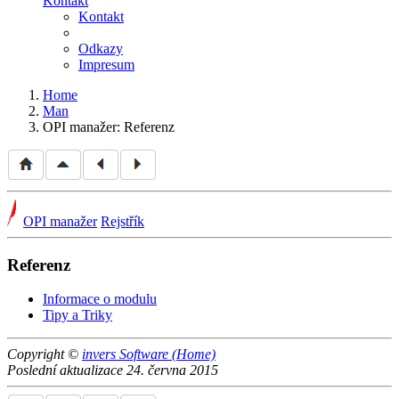
Kontakt
Kontakt
Odkazy
Impresum
Home
Man
OPI manažer: Referenz
OPI manažer
Rejstřík
Referenz
Informace o modulu
Tipy a Triky
Copyright ©
invers Software (Home)
Poslední aktualizace 24. června 2015