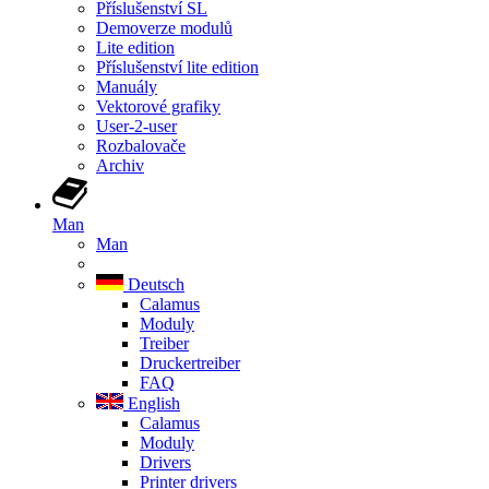
Příslušenství SL
Demoverze modulů
Lite edition
Příslušenství lite edition
Manuály
Vektorové grafiky
User-2-user
Rozbalovače
Archiv
Man
Man
Deutsch
Calamus
Moduly
Treiber
Druckertreiber
FAQ
English
Calamus
Moduly
Drivers
Printer drivers