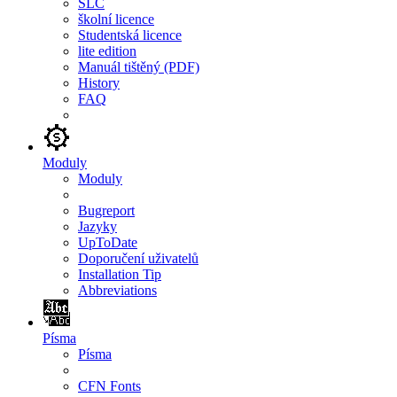
SLC
školní licence
Studentská licence
lite edition
Manuál tištěný (PDF)
History
FAQ
Moduly
Moduly
Bugreport
Jazyky
UpToDate
Doporučení uživatelů
Installation Tip
Abbreviations
Písma
Písma
CFN Fonts