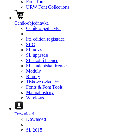
Font Tools
URW Font Collections
Ceník-objednávka
Ceník-objednávka
lite edition registrace
SLC
SL nový
SL upgrade
SL školní licence
SL studentská licence
Moduly
Bundly
Tiskové ovladače
Fonts & Font Tools
Manuál tištčný
Windows
Download
Download
SL 2015