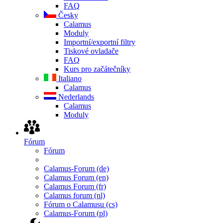
FAQ
Česky
Calamus
Moduly
Importní/exportní filtry
Tiskové ovladače
FAQ
Kurs pro začátečníky
Italiano
Calamus
Nederlands
Calamus
Moduly
Fórum
Fórum
Calamus-Forum (de)
Calamus Forum (en)
Calamus Forum (fr)
Calamus forum (nl)
Fórum o Calamusu (cs)
Calamus-Forum (pl)