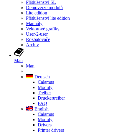
Příslušenství SL
Demoverze modulů
Lite edition
Příslušenství lite edition
Manuály
Vektorové grafiky
User-2-user
Rozbalovače
Archiv
Man
Man
Deutsch
Calamus
Moduly
Treiber
Druckertreiber
FAQ
English
Calamus
Moduly
Drivers
Printer drivers