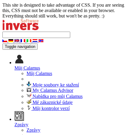
This site is designed to take advantage of CSS. If you are seeing
this, CSS must not be available or enabled in your browser.
Everything should still work, but won't be as pretty. :)
Toggle navigation
Můj Calamus
Můj Calamus
Moje soubory ke stažení
My Calamus Advisor
Nabídka pro můj Calamus
Mé zákaznické údaje
Můj kontrolor verzí
Zprávy
Zprávy