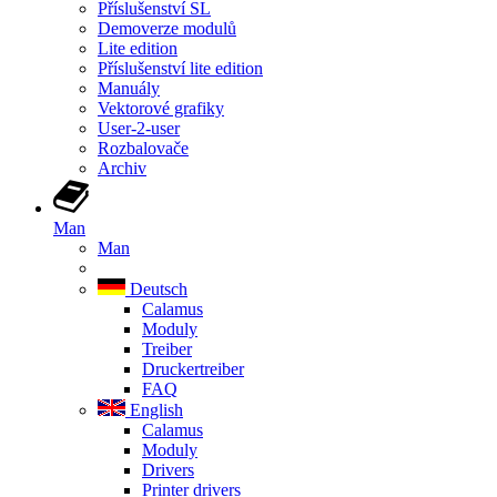
Příslušenství SL
Demoverze modulů
Lite edition
Příslušenství lite edition
Manuály
Vektorové grafiky
User-2-user
Rozbalovače
Archiv
Man
Man
Deutsch
Calamus
Moduly
Treiber
Druckertreiber
FAQ
English
Calamus
Moduly
Drivers
Printer drivers