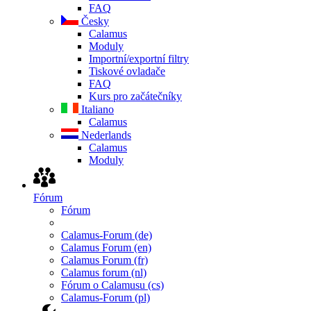
FAQ
Česky
Calamus
Moduly
Importní/exportní filtry
Tiskové ovladače
FAQ
Kurs pro začátečníky
Italiano
Calamus
Nederlands
Calamus
Moduly
Fórum
Fórum
Calamus-Forum (de)
Calamus Forum (en)
Calamus Forum (fr)
Calamus forum (nl)
Fórum o Calamusu (cs)
Calamus-Forum (pl)