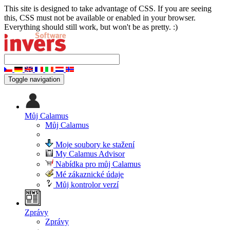
This site is designed to take advantage of CSS. If you are seeing
this, CSS must not be available or enabled in your browser.
Everything should still work, but won't be as pretty. :)
Toggle navigation
Můj Calamus
Můj Calamus
Moje soubory ke stažení
My Calamus Advisor
Nabídka pro můj Calamus
Mé zákaznické údaje
Můj kontrolor verzí
Zprávy
Zprávy