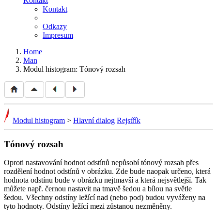
Kontakt
Kontakt
Odkazy
Impresum
Home
Man
Modul histogram: Tónový rozsah
Modul histogram
>
Hlavní dialog
Rejstřík
Tónový rozsah
Oproti nastavování hodnot odstínů nepůsobí tónový rozsah přes
rozdělení hodnot odstínů v obrázku. Zde bude naopak určeno, která
hodnota odstínu bude v obrázku nejtmavší a která nejsvětlejší. Tak
můžete např. černou nastavit na tmavě šedou a bílou na světle
šedou. Všechny odstíny ležící nad (nebo pod) budou vyváženy na
tyto hodnoty. Odstíny ležící mezi zůstanou nezměněny.