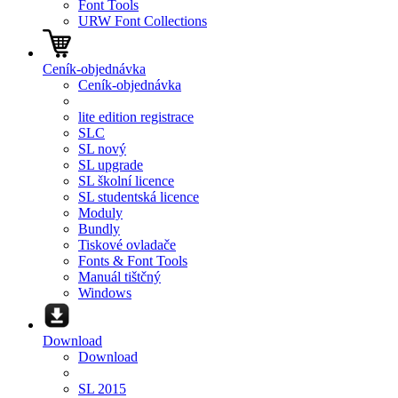
Font Tools
URW Font Collections
Ceník-objednávka
Ceník-objednávka
lite edition registrace
SLC
SL nový
SL upgrade
SL školní licence
SL studentská licence
Moduly
Bundly
Tiskové ovladače
Fonts & Font Tools
Manuál tištčný
Windows
Download
Download
SL 2015