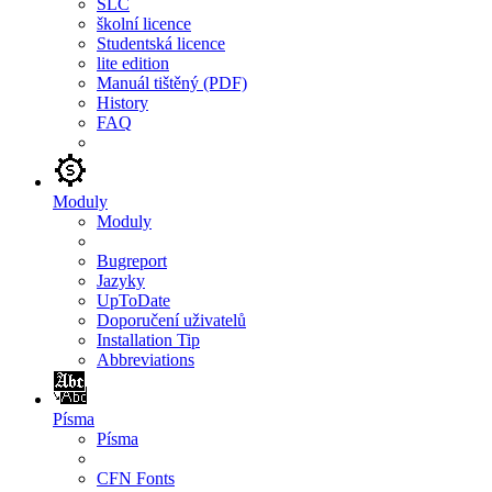
SLC
školní licence
Studentská licence
lite edition
Manuál tištěný (PDF)
History
FAQ
Moduly
Moduly
Bugreport
Jazyky
UpToDate
Doporučení uživatelů
Installation Tip
Abbreviations
Písma
Písma
CFN Fonts