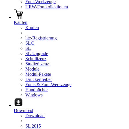
Font-Werkzeuge
URW-Fontkollektionen
Kaufen
Kaufen
lite-Registrierung
SLC
SL
SL-Upgrade
Schullizenz
Studierlizenz
Module
Modul-Pakete
Druckertreiber
Fonts & Font-Werkzeuge
Handbücher
Windows
Download
Download
SL 2015