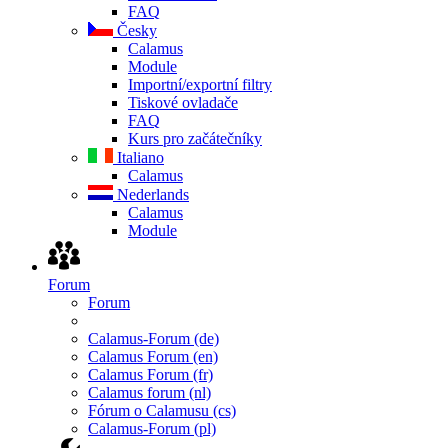
FAQ
Česky
Calamus
Module
Importní/exportní filtry
Tiskové ovladače
FAQ
Kurs pro začátečníky
Italiano
Calamus
Nederlands
Calamus
Module
Forum
Forum
Calamus-Forum (de)
Calamus Forum (en)
Calamus Forum (fr)
Calamus forum (nl)
Fórum o Calamusu (cs)
Calamus-Forum (pl)