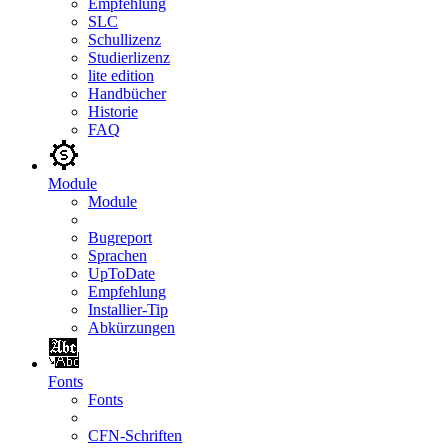
Empfehlung
SLC
Schullizenz
Studierlizenz
lite edition
Handbücher
Historie
FAQ
Module
Module
Bugreport
Sprachen
UpToDate
Empfehlung
Installier-Tip
Abkürzungen
Fonts
Fonts
CFN-Schriften