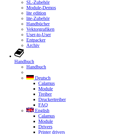
SL-Zubehör
Module-Demos
lite edition
lite-Zubehör
Handbücher
Vektorgrafiken
User-to-User
Entpacker
Archiv
Handbuch
Handbuch
Deutsch
Calamus
Module
Treiber
Druckertreiber
FAQ
English
Calamus
Module
Drivers
Printer drivers