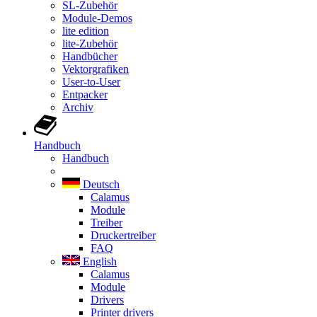
SL-Zubehör
Module-Demos
lite edition
lite-Zubehör
Handbücher
Vektorgrafiken
User-to-User
Entpacker
Archiv
Handbuch
Handbuch
Deutsch
Calamus
Module
Treiber
Druckertreiber
FAQ
English
Calamus
Module
Drivers
Printer drivers