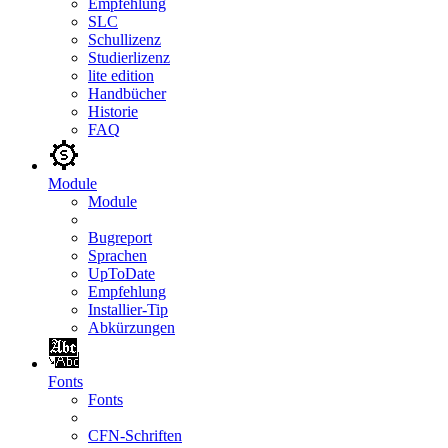
Empfehlung
SLC
Schullizenz
Studierlizenz
lite edition
Handbücher
Historie
FAQ
Module
Module
Bugreport
Sprachen
UpToDate
Empfehlung
Installier-Tip
Abkürzungen
Fonts
Fonts
CFN-Schriften