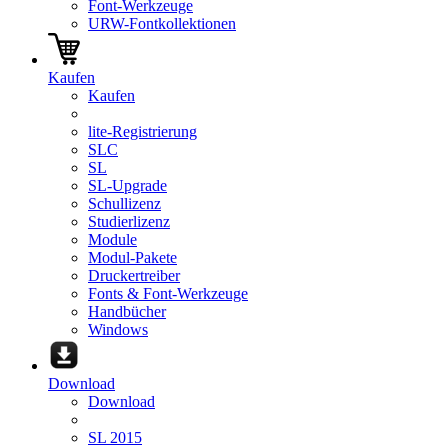
Font-Werkzeuge
URW-Fontkollektionen
Kaufen
Kaufen
lite-Registrierung
SLC
SL
SL-Upgrade
Schullizenz
Studierlizenz
Module
Modul-Pakete
Druckertreiber
Fonts & Font-Werkzeuge
Handbücher
Windows
Download
Download
SL 2015