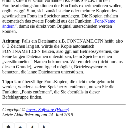
erhöht, sofern er schon vorhanden ist. Falls Sie z.B. mit den
Fontbearbeitungsfunktionen der FonTools experimentieren wollen,
ergibt es ggf. Sinn, sich zunächst eine oder mehrere Kopien des
gewünschten Fonts im Speicher anzulegen. Die Kopien erhalten
automatisch das zweite Fontbild aus der Funktion
Font-Name
ändern
, damit sie direkt vom Original unterschieden werden
können.
Achtung:
Falls ein Dateiname z.B. FONTNAME.CFN heißt, also
8+3 Zeichen lang ist, würde die Kopie automatisch
FONTNAME1.CFN heißen, also ggf. auf Betriebssystemen, die
keine langen Dateinamen unterstützen, beim Speichern einen
verstümmelten
Namen bekommen. Wir empfehlen (nicht nur aus
diesem Grunde), wenn irgend möglich, Betriebssysteme zu
benutzen, die lange Dateinamen unterstützen.
Tipp:
Um überzählige Font-Kopien, die nicht mehr gebraucht
werden, wieder aus dem Speicher zu entfernen, nutzen Sie die
Funktion
Fonts entfernen
, die Sie ebenfalls in dieser
Befehlsgruppe finden.
Copyright ©
invers Software (Home)
Letzte Aktualisierung am 24. Juni 2015