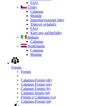
FAQ
Česky
Calamus
Module
Importní/exportní filtry
Tiskové ovladače
FAQ
Kurs pro začátečníky
Italiano
Calamus
Nederlands
Calamus
Module
Forum
Forum
Calamus-Forum (de)
Calamus Forum (en)
Calamus Forum (fr)
Calamus forum (nl)
Fórum o Calamusu (cs)
Calamus-Forum (pl)