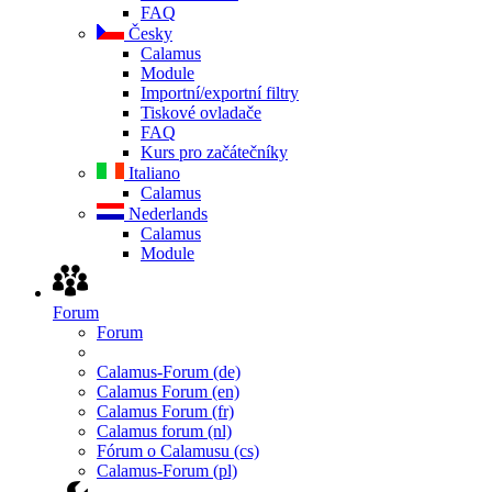
FAQ
Česky
Calamus
Module
Importní/exportní filtry
Tiskové ovladače
FAQ
Kurs pro začátečníky
Italiano
Calamus
Nederlands
Calamus
Module
Forum
Forum
Calamus-Forum (de)
Calamus Forum (en)
Calamus Forum (fr)
Calamus forum (nl)
Fórum o Calamusu (cs)
Calamus-Forum (pl)