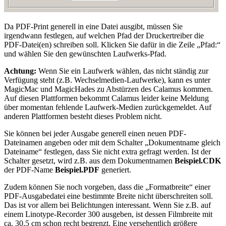
Da PDF-Print generell in eine Datei ausgibt, müssen Sie
irgendwann festlegen, auf welchen Pfad der Druckertreiber die
PDF-Datei(en) schreiben soll. Klicken Sie dafür in die Zeile
Pfad:
und wählen Sie den gewünschten Laufwerks-Pfad.
Achtung:
Wenn Sie ein Laufwerk wählen, das nicht ständig zur
Verfügung steht (z.B. Wechselmedien-Laufwerke), kann es unter
MagicMac und MagicHades zu Abstürzen des Calamus kommen.
Auf diesen Plattformen bekommt Calamus leider keine Meldung
über momentan fehlende Laufwerk-Medien zurückgemeldet. Auf
anderen Plattformen besteht dieses Problem nicht.
Sie können bei jeder Ausgabe generell einen neuen PDF-
Dateinamen angeben oder mit dem Schalter
Dokumentname gleich
Dateiname
festlegen, dass Sie nicht extra gefragt werden. Ist der
Schalter gesetzt, wird z.B. aus dem Dokumentnamen
Beispiel.CDK
der PDF-Name
Beispiel.PDF
generiert.
Zudem können Sie noch vorgeben, dass die
Formatbreite
einer
PDF-Ausgabedatei eine bestimmte Breite nicht überschreiten soll.
Das ist vor allem bei Belichtungen interessant. Wenn Sie z.B. auf
einem Linotype-Recorder 300 ausgeben, ist dessen Filmbreite mit
ca. 30,5 cm schon recht begrenzt. Eine versehentlich größere