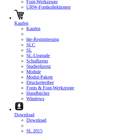
Font-Werkzeuge
URW-Fontkollektionen
Kaufen
Kaufen
lite-Registrierung
SLC
SL
SL-Upgrade
Schullizenz
Studierlizenz
Module
Modul-Pakete
Druckertreiber
Fonts & Font-Werkzeuge
Handbücher
Windows
Download
Download
SL 2015