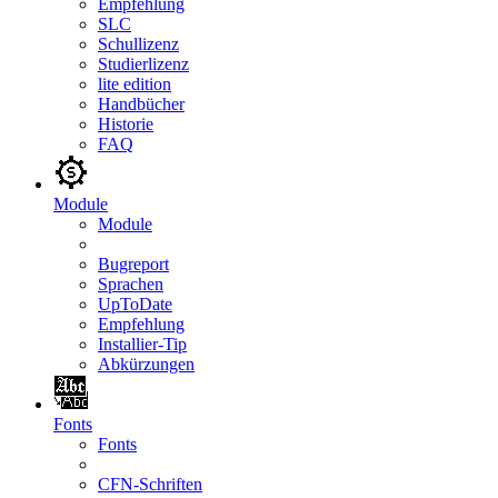
Empfehlung
SLC
Schullizenz
Studierlizenz
lite edition
Handbücher
Historie
FAQ
Module
Module
Bugreport
Sprachen
UpToDate
Empfehlung
Installier-Tip
Abkürzungen
Fonts
Fonts
CFN-Schriften