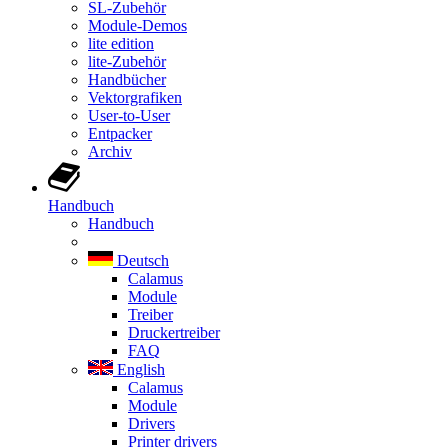
SL-Zubehör
Module-Demos
lite edition
lite-Zubehör
Handbücher
Vektorgrafiken
User-to-User
Entpacker
Archiv
Handbuch
Handbuch
Deutsch
Calamus
Module
Treiber
Druckertreiber
FAQ
English
Calamus
Module
Drivers
Printer drivers