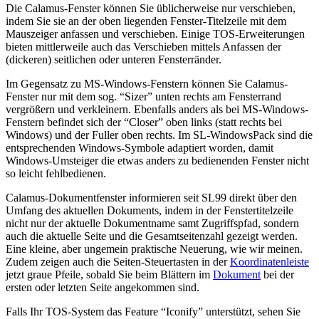
Die Calamus-Fenster können Sie üblicherweise nur verschieben,
indem Sie sie an der oben liegenden Fenster-Titelzeile mit dem
Mauszeiger anfassen und verschieben. Einige TOS-Erweiterungen
bieten mittlerweile auch das Verschieben mittels Anfassen der
(dickeren) seitlichen oder unteren Fensterränder.
Im Gegensatz zu MS-Windows-Fenstern können Sie Calamus-
Fenster nur mit dem sog.
Sizer
unten rechts am Fensterrand
vergrößern und verkleinern. Ebenfalls anders als bei MS-Windows-
Fenstern befindet sich der
Closer
oben links (statt rechts bei
Windows) und der Fuller oben rechts. Im SL-WindowsPack sind die
entsprechenden Windows-Symbole adaptiert worden, damit
Windows-Umsteiger die etwas anders zu bedienenden Fenster nicht
so leicht fehlbedienen.
Calamus-Dokumentfenster informieren seit SL99 direkt über den
Umfang des aktuellen Dokuments, indem in der Fenstertitelzeile
nicht nur der aktuelle Dokumentname samt Zugriffspfad, sondern
auch die aktuelle Seite und die Gesamtseitenzahl gezeigt werden.
Eine kleine, aber ungemein praktische Neuerung, wie wir meinen.
Zudem zeigen auch die Seiten-Steuertasten in der
Koordinatenleiste
jetzt graue Pfeile, sobald Sie beim Blättern im
Dokument
bei der
ersten oder letzten Seite angekommen sind.
Falls Ihr TOS-System das Feature
Iconify
unterstützt, sehen Sie