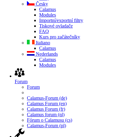
Česky
Calamus
Modules
Importní/exportní filtry
Tiskové ovladače
FAQ
Kurs pro začátečníky
Italiano
Calamus
Nederlands
Calamus
Modules
Forum
Forum
Calamus-Forum (de)
Calamus Forum (en)
Calamus Forum (fr)
Calamus forum (nl)
Fórum o Calamusu (cs)
Calamus-Forum (pl)