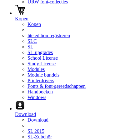
URW font-collecties
Kopen
Kopen
lite edition registreren
SLC
SL
SL-upgrades
School License
Study License
Modules
Module bundels
Printerdrivers
Fonts & font-gereedschappen
Handboeken
Windows
Download
Download
SL 2015
SL-Zubehör