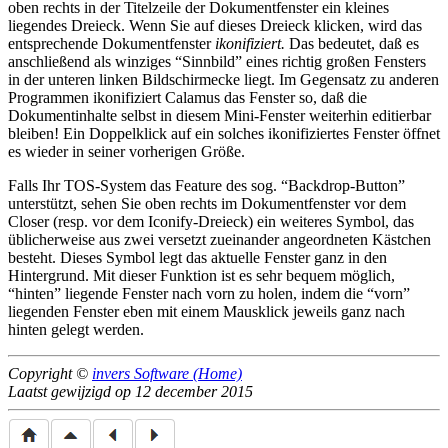
oben rechts in der Titelzeile der Dokumentfenster ein kleines
liegendes Dreieck. Wenn Sie auf dieses Dreieck klicken, wird das
entsprechende Dokumentfenster
ikonifiziert.
Das bedeutet, daß es
anschließend als winziges
Sinnbild
eines richtig großen Fensters
in der unteren linken Bildschirmecke liegt. Im Gegensatz zu anderen
Programmen ikonifiziert Calamus das Fenster so, daß die
Dokumentinhalte selbst in diesem Mini-Fenster weiterhin editierbar
bleiben! Ein Doppelklick auf ein solches ikonifiziertes Fenster öffnet
es wieder in seiner vorherigen Größe.
Falls Ihr TOS-System das Feature des sog.
Backdrop-Button
unterstützt, sehen Sie oben rechts im Dokumentfenster vor dem
Closer (resp. vor dem Iconify-Dreieck) ein weiteres Symbol, das
üblicherweise aus zwei versetzt zueinander angeordneten Kästchen
besteht. Dieses Symbol legt das aktuelle Fenster ganz in den
Hintergrund. Mit dieser Funktion ist es sehr bequem möglich,
hinten
liegende Fenster nach vorn zu holen, indem die
vorn
liegenden Fenster eben mit einem Mausklick jeweils ganz nach
hinten gelegt werden.
Copyright ©
invers Software (Home)
Laatst gewijzigd op 12 december 2015