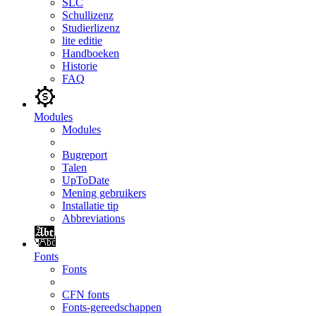
SLC
Schullizenz
Studierlizenz
lite editie
Handboeken
Historie
FAQ
Modules
Modules
Bugreport
Talen
UpToDate
Mening gebruikers
Installatie tip
Abbreviations
Fonts
Fonts
CFN fonts
Fonts-gereedschappen