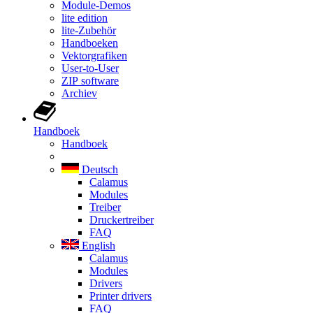
Module-Demos
lite edition
lite-Zubehör
Handboeken
Vektorgrafiken
User-to-User
ZIP software
Archiev
Handboek
Handboek
Deutsch
Calamus
Modules
Treiber
Druckertreiber
FAQ
English
Calamus
Modules
Drivers
Printer drivers
FAQ