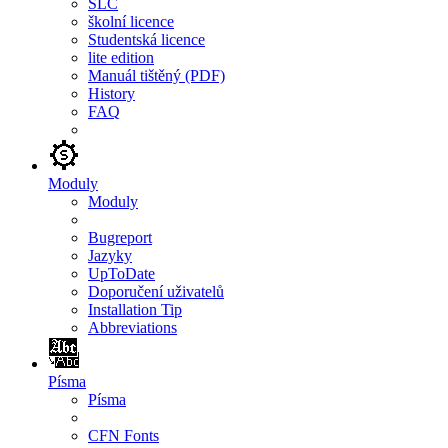
SLC
školní licence
Studentská licence
lite edition
Manuál tištěný (PDF)
History
FAQ
Moduly
Moduly
Bugreport
Jazyky
UpToDate
Doporučení uživatelů
Installation Tip
Abbreviations
Písma
Písma
CFN Fonts