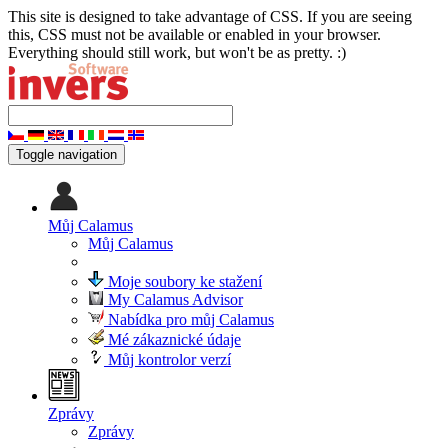
This site is designed to take advantage of CSS. If you are seeing
this, CSS must not be available or enabled in your browser.
Everything should still work, but won't be as pretty. :)
Toggle navigation
Můj Calamus
Můj Calamus
Moje soubory ke stažení
My Calamus Advisor
Nabídka pro můj Calamus
Mé zákaznické údaje
Můj kontrolor verzí
Zprávy
Zprávy