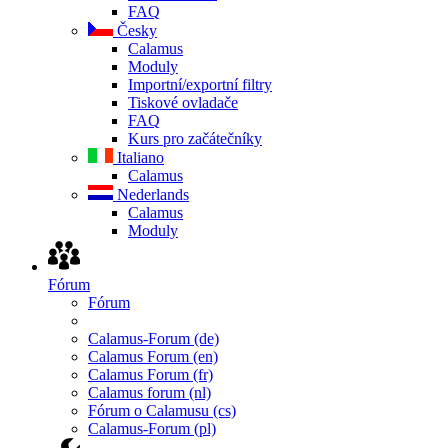
FAQ
Česky
Calamus
Moduly
Importní/exportní filtry
Tiskové ovladače
FAQ
Kurs pro začátečníky
Italiano
Calamus
Nederlands
Calamus
Moduly
Fórum
Fórum
Calamus-Forum (de)
Calamus Forum (en)
Calamus Forum (fr)
Calamus forum (nl)
Fórum o Calamusu (cs)
Calamus-Forum (pl)