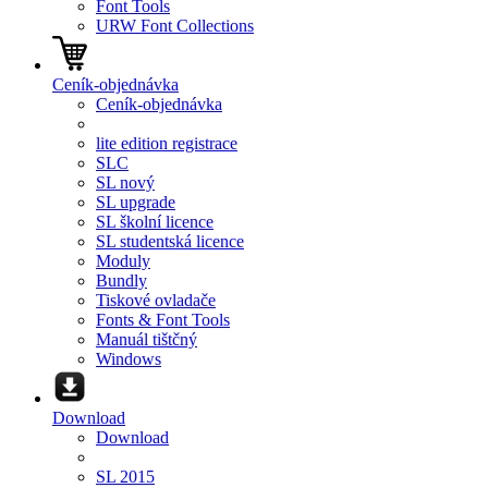
Font Tools
URW Font Collections
Ceník-objednávka
Ceník-objednávka
lite edition registrace
SLC
SL nový
SL upgrade
SL školní licence
SL studentská licence
Moduly
Bundly
Tiskové ovladače
Fonts & Font Tools
Manuál tištčný
Windows
Download
Download
SL 2015