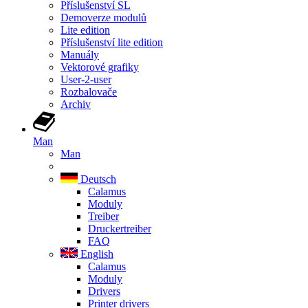
Příslušenství SL
Demoverze modulů
Lite edition
Příslušenství lite edition
Manuály
Vektorové grafiky
User-2-user
Rozbalovače
Archiv
Man
Man
Deutsch
Calamus
Moduly
Treiber
Druckertreiber
FAQ
English
Calamus
Moduly
Drivers
Printer drivers