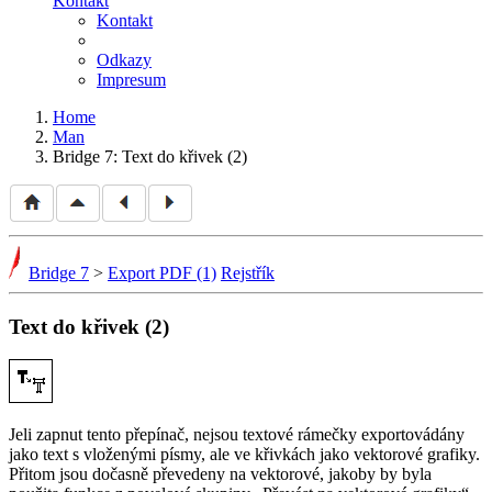
Kontakt
Kontakt
Odkazy
Impresum
Home
Man
Bridge 7: Text do křivek (2)
Bridge 7
>
Export PDF (1)
Rejstřík
Text do křivek (2)
Je­li zapnut tento přepínač, nejsou textové rámečky exportovádány
jako text s vloženými písmy, ale ve křivkách jako vektorové grafiky.
Přitom jsou dočasně převedeny na vektorové, jakoby by byla