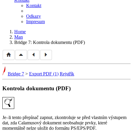
Kontakt
Kontakt
Odkazy
Impresum
Home
Man
Bridge 7: Kontrola dokumentu (PDF)
Bridge 7
>
Export PDF (1)
Rejstřík
Kontrola dokumentu (PDF)
Je–li tento přepínač zapnut, zkontroluje se před vlastním výstupem
dat, zda Calamusový dokument neobsahuje prvky, které
momentálně nelze uložit do formátu PS/EPS/PDF.