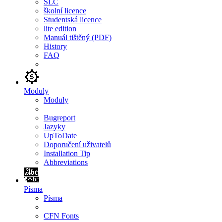
SLC
školní licence
Studentská licence
lite edition
Manuál tištěný (PDF)
History
FAQ
Moduly
Moduly
Bugreport
Jazyky
UpToDate
Doporučení uživatelů
Installation Tip
Abbreviations
Písma
Písma
CFN Fonts