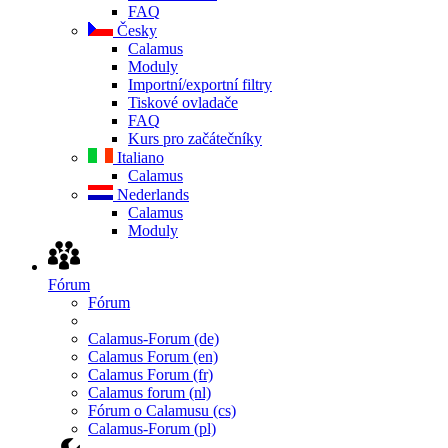
FAQ
Česky
Calamus
Moduly
Importní/exportní filtry
Tiskové ovladače
FAQ
Kurs pro začátečníky
Italiano
Calamus
Nederlands
Calamus
Moduly
Fórum
Fórum
Calamus-Forum (de)
Calamus Forum (en)
Calamus Forum (fr)
Calamus forum (nl)
Fórum o Calamusu (cs)
Calamus-Forum (pl)