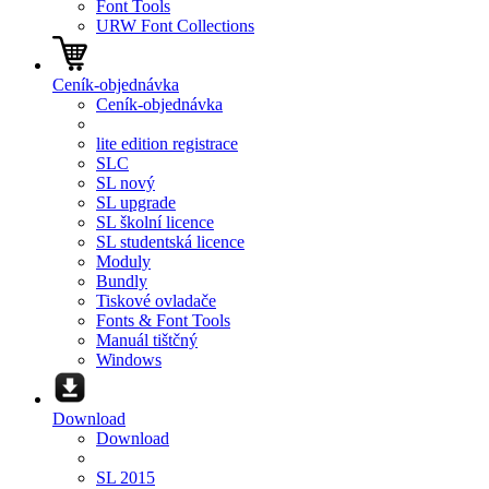
Font Tools
URW Font Collections
Ceník-objednávka
Ceník-objednávka
lite edition registrace
SLC
SL nový
SL upgrade
SL školní licence
SL studentská licence
Moduly
Bundly
Tiskové ovladače
Fonts & Font Tools
Manuál tištčný
Windows
Download
Download
SL 2015