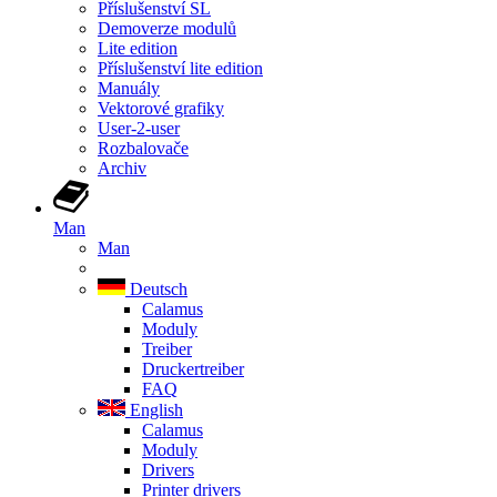
Příslušenství SL
Demoverze modulů
Lite edition
Příslušenství lite edition
Manuály
Vektorové grafiky
User-2-user
Rozbalovače
Archiv
Man
Man
Deutsch
Calamus
Moduly
Treiber
Druckertreiber
FAQ
English
Calamus
Moduly
Drivers
Printer drivers