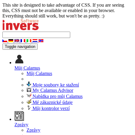
This site is designed to take advantage of CSS. If you are seeing
this, CSS must not be available or enabled in your browser.
Everything should still work, but won't be as pretty. :)
Toggle navigation
Můj Calamus
Můj Calamus
Moje soubory ke stažení
My Calamus Advisor
Nabídka pro můj Calamus
Mé zákaznické údaje
Můj kontrolor verzí
Zprávy
Zprávy