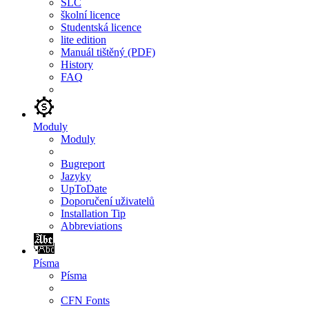
SLC
školní licence
Studentská licence
lite edition
Manuál tištěný (PDF)
History
FAQ
Moduly
Moduly
Bugreport
Jazyky
UpToDate
Doporučení uživatelů
Installation Tip
Abbreviations
Písma
Písma
CFN Fonts