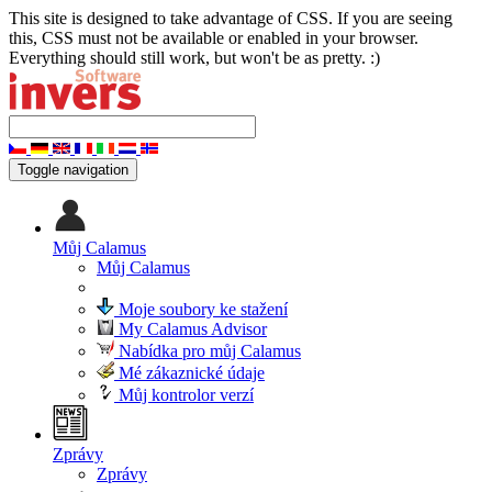
This site is designed to take advantage of CSS. If you are seeing
this, CSS must not be available or enabled in your browser.
Everything should still work, but won't be as pretty. :)
Toggle navigation
Můj Calamus
Můj Calamus
Moje soubory ke stažení
My Calamus Advisor
Nabídka pro můj Calamus
Mé zákaznické údaje
Můj kontrolor verzí
Zprávy
Zprávy