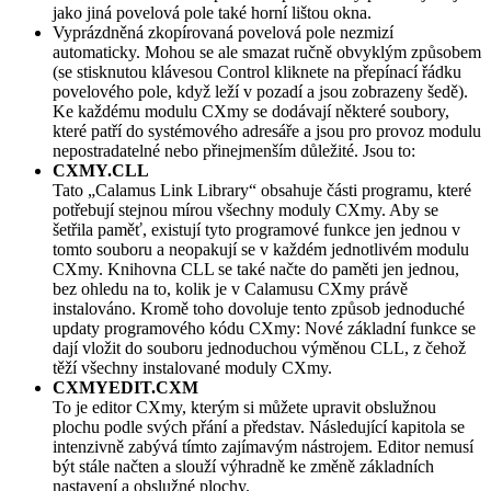
jako jiná povelová pole také horní lištou okna.
Vyprázdněná zkopírovaná povelová pole nezmizí
automaticky. Mohou se ale smazat ručně obvyklým způsobem
(se stisknutou klávesou Control kliknete na přepínací řádku
povelového pole, když leží v pozadí a jsou zobrazeny šedě).
Ke každému modulu CXmy se dodávají některé soubory,
které patří do systémového adresáře a jsou pro provoz modulu
nepostradatelné nebo přinejmenším důležité. Jsou to:
CXMY.CLL
Tato
Calamus Link Library
obsahuje části programu, které
potřebují stejnou mírou všechny moduly CXmy. Aby se
šetřila paměť, existují tyto programové funkce jen jednou v
tomto souboru a neopakují se v každém jednotlivém modulu
CXmy. Knihovna CLL se také načte do paměti jen jednou,
bez ohledu na to, kolik je v Calamusu CXmy právě
instalováno. Kromě toho dovoluje tento způsob jednoduché
updaty programového kódu CXmy: Nové základní funkce se
dají vložit do souboru jednoduchou výměnou CLL, z čehož
těží všechny instalované moduly CXmy.
CXMYEDIT.CXM
To je editor CXmy, kterým si můžete upravit obslužnou
plochu podle svých přání a představ. Následující kapitola se
intenzivně zabývá tímto zajímavým nástrojem. Editor nemusí
být stále načten a slouží výhradně ke změně základních
nastavení a obslužné plochy.