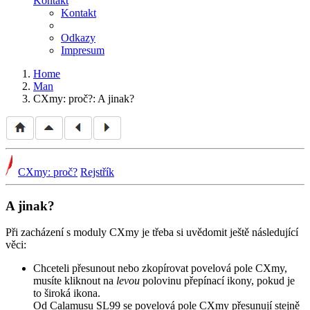
Kontakt
Kontakt
Odkazy
Impresum
Home
Man
CXmy: proč?: A jinak?
CXmy: proč?
Rejstřík
A jinak?
Při zacházení s moduly CXmy je třeba si uvědomit ještě následující
věci:
Chcete­li přesunout nebo zkopírovat povelová pole CXmy,
musíte kliknout na
levou
polovinu přepínací ikony, pokud je
to široká ikona.
Od Calamusu SL99 se povelová pole CXmy přesunují stejně