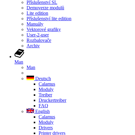
Příslušenství SL
Demoverze modulů
Lite edition
Příslušenství lite edition
Manuály
Vektorové grafiky
User-2-user
Rozbalovače
Archiv
Man
Man
Deutsch
Calamus
Moduly
Treiber
Druckertreiber
FAQ
English
Calamus
Moduly
Drivers
Printer drivers