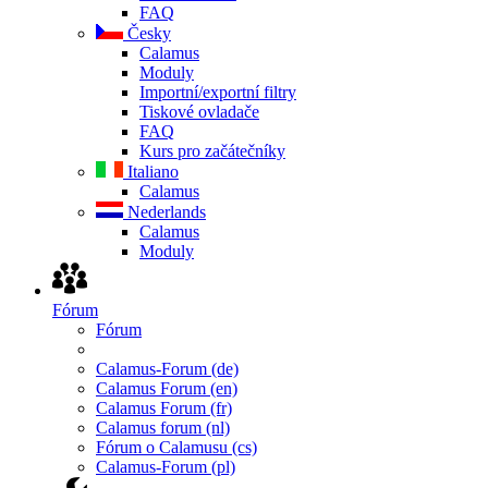
FAQ
Česky
Calamus
Moduly
Importní/exportní filtry
Tiskové ovladače
FAQ
Kurs pro začátečníky
Italiano
Calamus
Nederlands
Calamus
Moduly
Fórum
Fórum
Calamus-Forum (de)
Calamus Forum (en)
Calamus Forum (fr)
Calamus forum (nl)
Fórum o Calamusu (cs)
Calamus-Forum (pl)