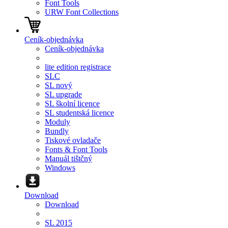
Font Tools
URW Font Collections
Ceník-objednávka
Ceník-objednávka
lite edition registrace
SLC
SL nový
SL upgrade
SL školní licence
SL studentská licence
Moduly
Bundly
Tiskové ovladače
Fonts & Font Tools
Manuál tištčný
Windows
Download
Download
SL 2015