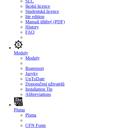
SLC
školní licence
Studentská licence
lite edition
Manuál tištěný (PDF)
History
FAQ
Moduly
Moduly
Bugreport
Jazyky
UpToDate
Doporučení uživatelů
Installation Tip
Abbreviations
Písma
Písma
CFN Fonts