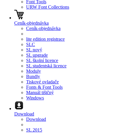
Font Tools
URW Font Collections
Ceník-objednávka
Ceník-objednávka
lite edition registrace
SLC
SL nový
SL upgrade
SL školní licence
SL studentská licence
Moduly
Bundly
Tiskové ovladače
Fonts & Font Tools
Manuál tištčný
Windows
Download
Download
SL 2015