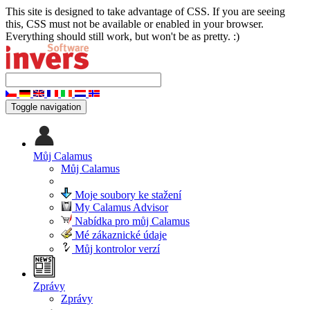
This site is designed to take advantage of CSS. If you are seeing
this, CSS must not be available or enabled in your browser.
Everything should still work, but won't be as pretty. :)
Toggle navigation
Můj Calamus
Můj Calamus
Moje soubory ke stažení
My Calamus Advisor
Nabídka pro můj Calamus
Mé zákaznické údaje
Můj kontrolor verzí
Zprávy
Zprávy