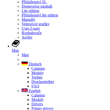
Příslušenství SL
Demoverze modulů
Lite edition
Příslušenství lite edition
Manuály
Vektorové grafiky
User-2-user
Rozbalovače
Archiv
Man
Man
Deutsch
Calamus
Moduly
Treiber
Druckertreiber
FAQ
English
Calamus
Moduly
Drivers
Printer drivers