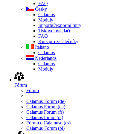
FAQ
Česky
Calamus
Moduly
Importní/exportní filtry
Tiskové ovladače
FAQ
Kurs pro začátečníky
Italiano
Calamus
Nederlands
Calamus
Moduly
Fórum
Fórum
Calamus-Forum (de)
Calamus Forum (en)
Calamus Forum (fr)
Calamus forum (nl)
Fórum o Calamusu (cs)
Calamus-Forum (pl)