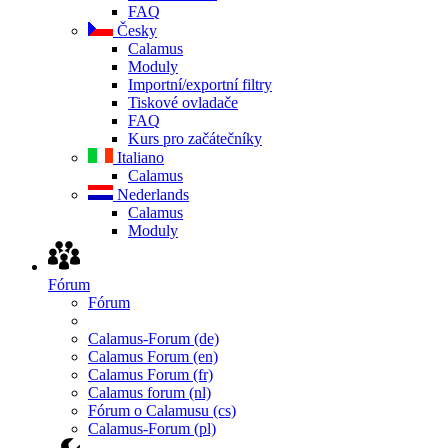
FAQ
Česky
Calamus
Moduly
Importní/exportní filtry
Tiskové ovladače
FAQ
Kurs pro začátečníky
Italiano
Calamus
Nederlands
Calamus
Moduly
Fórum
Fórum
Calamus-Forum (de)
Calamus Forum (en)
Calamus Forum (fr)
Calamus forum (nl)
Fórum o Calamusu (cs)
Calamus-Forum (pl)