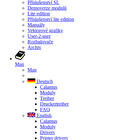
Příslušenství SL
Demoverze modulů
Lite edition
Příslušenství lite edition
Manuály
Vektorové grafiky
User-2-user
Rozbalovače
Archiv
Man
Man
Deutsch
Calamus
Moduly
Treiber
Druckertreiber
FAQ
English
Calamus
Moduly
Drivers
Printer drivers