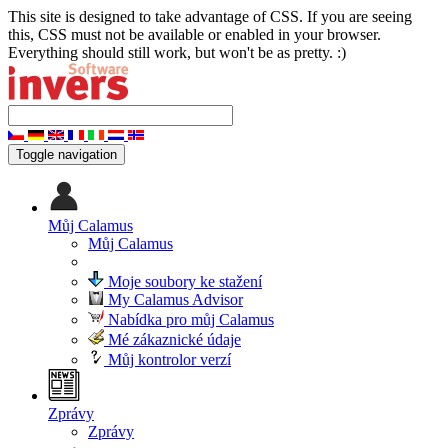
This site is designed to take advantage of CSS. If you are seeing
this, CSS must not be available or enabled in your browser.
Everything should still work, but won't be as pretty. :)
Toggle navigation
Můj Calamus
Můj Calamus
Moje soubory ke stažení
My Calamus Advisor
Nabídka pro můj Calamus
Mé zákaznické údaje
Můj kontrolor verzí
Zprávy
Zprávy