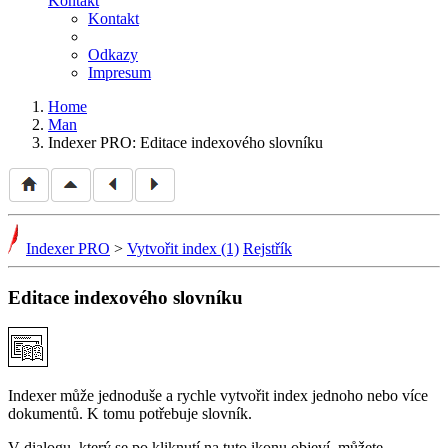
Kontakt
Kontakt
Odkazy
Impresum
Home
Man
Indexer PRO: Editace indexového slovníku
Indexer PRO
>
Vytvořit index (1)
Rejstřík
Editace indexového slovníku
Indexer může jednoduše a rychle vytvořit index jednoho nebo více
dokumentů. K tomu potřebuje slovník.
V dialogu, který se po kliknutí na tuto ikonu objeví, můžete