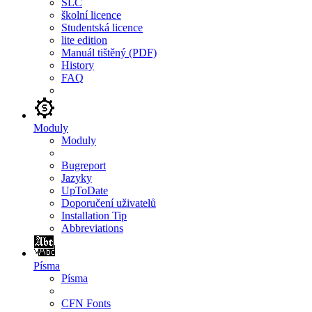
SLC
školní licence
Studentská licence
lite edition
Manuál tištěný (PDF)
History
FAQ
Moduly
Moduly
Bugreport
Jazyky
UpToDate
Doporučení uživatelů
Installation Tip
Abbreviations
Písma
Písma
CFN Fonts