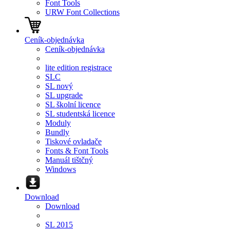
Font Tools
URW Font Collections
Ceník-objednávka
Ceník-objednávka
lite edition registrace
SLC
SL nový
SL upgrade
SL školní licence
SL studentská licence
Moduly
Bundly
Tiskové ovladače
Fonts & Font Tools
Manuál tištčný
Windows
Download
Download
SL 2015