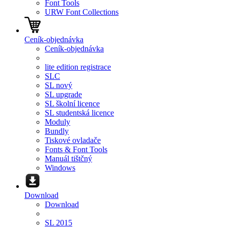
Font Tools
URW Font Collections
Ceník-objednávka
Ceník-objednávka
lite edition registrace
SLC
SL nový
SL upgrade
SL školní licence
SL studentská licence
Moduly
Bundly
Tiskové ovladače
Fonts & Font Tools
Manuál tištčný
Windows
Download
Download
SL 2015