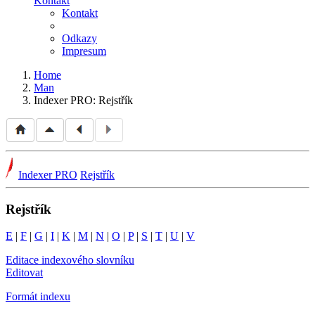
Kontakt
Kontakt
Odkazy
Impresum
Home
Man
Indexer PRO: Rejstřík
Indexer PRO
Rejstřík
Rejstřík
E
|
F
|
G
|
I
|
K
|
M
|
N
|
O
|
P
|
S
|
T
|
U
|
V
Editace indexového slovníku
Editovat
Formát indexu