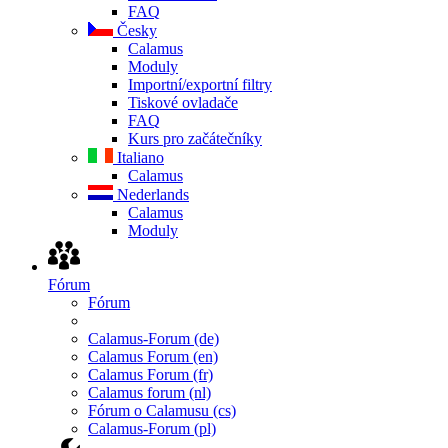
FAQ
Česky
Calamus
Moduly
Importní/exportní filtry
Tiskové ovladače
FAQ
Kurs pro začátečníky
Italiano
Calamus
Nederlands
Calamus
Moduly
Fórum
Fórum
Calamus-Forum (de)
Calamus Forum (en)
Calamus Forum (fr)
Calamus forum (nl)
Fórum o Calamusu (cs)
Calamus-Forum (pl)