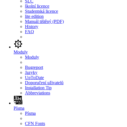
SLC
školní licence
Studentská licence
lite edition
Manuál tištěný (PDF)
History
FAQ
Moduly
Moduly
Bugreport
Jazyky
UpToDate
Doporučení uživatelů
Installation Tip
Abbreviations
Písma
Písma
CFN Fonts