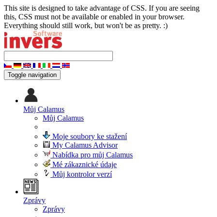
This site is designed to take advantage of CSS. If you are seeing
this, CSS must not be available or enabled in your browser.
Everything should still work, but won't be as pretty. :)
Toggle navigation
Můj Calamus
Můj Calamus
Moje soubory ke stažení
My Calamus Advisor
Nabídka pro můj Calamus
Mé zákaznické údaje
Můj kontrolor verzí
Zprávy
Zprávy