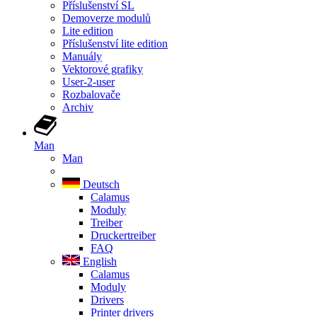
Příslušenství SL
Demoverze modulů
Lite edition
Příslušenství lite edition
Manuály
Vektorové grafiky
User-2-user
Rozbalovače
Archiv
Man
Man
Deutsch
Calamus
Moduly
Treiber
Druckertreiber
FAQ
English
Calamus
Moduly
Drivers
Printer drivers