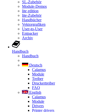
SL-Zubehör
Module-Demos
lite edition
lite-Zubehör
Handbücher
Vektorgrafiken
User-to-User
Entpacker
Archiv
Handbuch
Handbuch
Deutsch
Calamus
Module
Treiber
Druckertreiber
FAQ
English
Calamus
Module
Drivers
Printer drivers