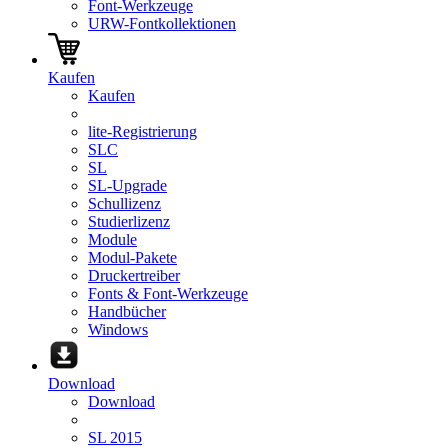
Font-Werkzeuge
URW-Fontkollektionen
Kaufen
Kaufen
lite-Registrierung
SLC
SL
SL-Upgrade
Schullizenz
Studierlizenz
Module
Modul-Pakete
Druckertreiber
Fonts & Font-Werkzeuge
Handbücher
Windows
Download
Download
SL 2015