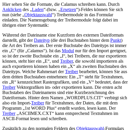
Hier sehen Sie die Formate, die Calamus schreiben kann. Durch
Anklicken
des
Laden
-(bzw.
Ersetzen
)-Feldes können Sie sich
nun (siehe
Objektauswahl
) Treibermodule in das Formular
einladen. Die Namensgebung der Treibermodule folgt dabei im
übrigen einer Systematik:
Während der Dateiname eine Kurzform des externen Dateiformats
darstellt, gibt der
Dateityp
(die drei Buchstaben hinter dem
Punkt
)
die Art des Treibers an. Der erste Buchstabe des Dateityps ist immer
ein
C
(für
Calamus
). Ist das
Modul
nur für den Import geeignet,
so ist der zweite Buchstabe ein
I
, bei Treibern, die nur exportieren
können, steht hier ein
E
, und
Treiber
, die sowohl importieren als
auch exportieren können haben ein
X
als zweiten Buchstaben des
Dateityps. Welche Rahmenart der
Treiber
bearbeitet, können Sie aus
dem dritten Buchstaben entnehmen: Ein
T
steht für Textrahmen,
ein
R
kennzeichnet Rastergrafiken, und ein
V
bedeutet, dass der
Treiber
Vektorgrafiken im- oder exportieren kann. Die ersten acht
Buchstaben des Dateinamens sind eine Kurzbezeichnung des
Dateiformats. Hinter dem Namen
WORDPLUS.CIT
verbirgt sich
also ein Import-
Treiber
für Textrahmen, der Daten, die mit dem
Programm
1st WORD Plus
erstellt wurden, lesen kann. Der
Treiber
ASCIIMEX.CXT
kann entsprechend Textrahmen im
ASCII-Format lesen und schreiben.
Zusätzlich zu den normalen Feldern des
Objektauswahl
-Formulars