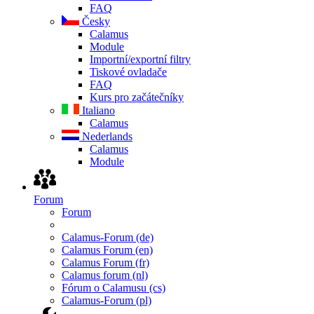
FAQ
Česky
Calamus
Module
Importní/exportní filtry
Tiskové ovladače
FAQ
Kurs pro začátečníky
Italiano
Calamus
Nederlands
Calamus
Module
Forum
Forum
Calamus-Forum (de)
Calamus Forum (en)
Calamus Forum (fr)
Calamus forum (nl)
Fórum o Calamusu (cs)
Calamus-Forum (pl)