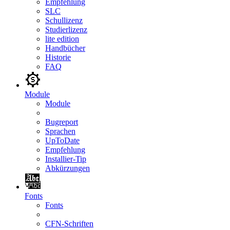
Empfehlung
SLC
Schullizenz
Studierlizenz
lite edition
Handbücher
Historie
FAQ
Module
Module
Bugreport
Sprachen
UpToDate
Empfehlung
Installier-Tip
Abkürzungen
Fonts
Fonts
CFN-Schriften