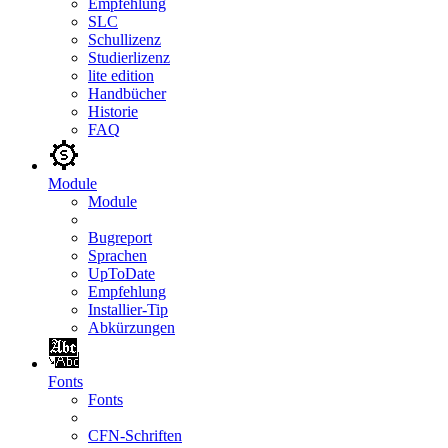
Empfehlung
SLC
Schullizenz
Studierlizenz
lite edition
Handbücher
Historie
FAQ
Module
Module
Bugreport
Sprachen
UpToDate
Empfehlung
Installier-Tip
Abkürzungen
Fonts
Fonts
CFN-Schriften