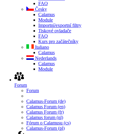
FAQ
Česky
Calamus
Module
Importní/exportní filtry
Tiskové ovladače
FAQ
Kurs pro začátečníky
Italiano
Calamus
Nederlands
Calamus
Module
Forum
Forum
Calamus-Forum (de)
Calamus Forum (en)
Calamus Forum (fr)
Calamus forum (nl)
Fórum o Calamusu (cs)
Calamus-Forum (pl)