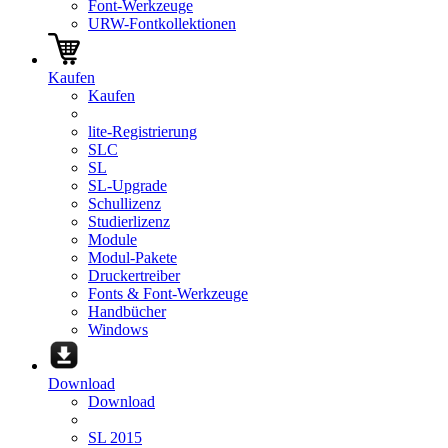
Font-Werkzeuge
URW-Fontkollektionen
Kaufen
Kaufen
lite-Registrierung
SLC
SL
SL-Upgrade
Schullizenz
Studierlizenz
Module
Modul-Pakete
Druckertreiber
Fonts & Font-Werkzeuge
Handbücher
Windows
Download
Download
SL 2015