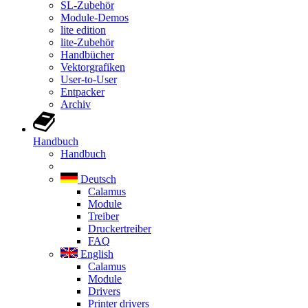
SL-Zubehör
Module-Demos
lite edition
lite-Zubehör
Handbücher
Vektorgrafiken
User-to-User
Entpacker
Archiv
Handbuch
Handbuch
Deutsch
Calamus
Module
Treiber
Druckertreiber
FAQ
English
Calamus
Module
Drivers
Printer drivers