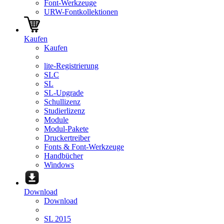
Font-Werkzeuge
URW-Fontkollektionen
Kaufen
Kaufen
lite-Registrierung
SLC
SL
SL-Upgrade
Schullizenz
Studierlizenz
Module
Modul-Pakete
Druckertreiber
Fonts & Font-Werkzeuge
Handbücher
Windows
Download
Download
SL 2015