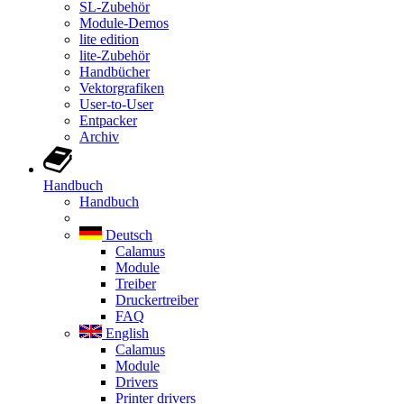
SL-Zubehör
Module-Demos
lite edition
lite-Zubehör
Handbücher
Vektorgrafiken
User-to-User
Entpacker
Archiv
Handbuch
Handbuch
Deutsch
Calamus
Module
Treiber
Druckertreiber
FAQ
English
Calamus
Module
Drivers
Printer drivers