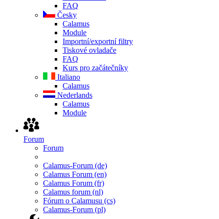
FAQ
Česky
Calamus
Module
Importní/exportní filtry
Tiskové ovladače
FAQ
Kurs pro začátečníky
Italiano
Calamus
Nederlands
Calamus
Module
Forum
Forum
Calamus-Forum (de)
Calamus Forum (en)
Calamus Forum (fr)
Calamus forum (nl)
Fórum o Calamusu (cs)
Calamus-Forum (pl)