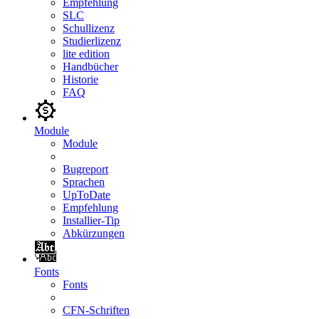
Empfehlung
SLC
Schullizenz
Studierlizenz
lite edition
Handbücher
Historie
FAQ
Module
Module
Bugreport
Sprachen
UpToDate
Empfehlung
Installier-Tip
Abkürzungen
Fonts
Fonts
CFN-Schriften