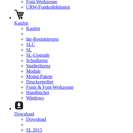
Font-Werkzeuge
URW-Fontkollektionen
Kaufen
Kaufen
lite-Registrierung
SLC
SL
SL-Upgrade
Schullizenz
Studierlizenz
Module
Modul-Pakete
Druckertreiber
Fonts & Font-Werkzeuge
Handbücher
Windows
Download
Download
SL 2015