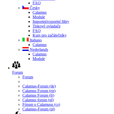
FAQ
Česky
Calamus
Module
Importní/exportní filtry
Tiskové ovladače
FAQ
Kurs pro začátečníky
Italiano
Calamus
Nederlands
Calamus
Module
Forum
Forum
Calamus-Forum (de)
Calamus Forum (en)
Calamus Forum (fr)
Calamus forum (nl)
Fórum o Calamusu (cs)
Calamus-Forum (pl)