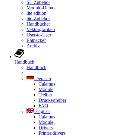
SL-Zubehör
Module-Demos
lite edition
lite-Zubehör
Handbücher
Vektorgrafiken
User-to-User
Entpacker
Archiv
Handbuch
Handbuch
Deutsch
Calamus
Module
Treiber
Druckertreiber
FAQ
English
Calamus
Module
Drivers
Printer drivers