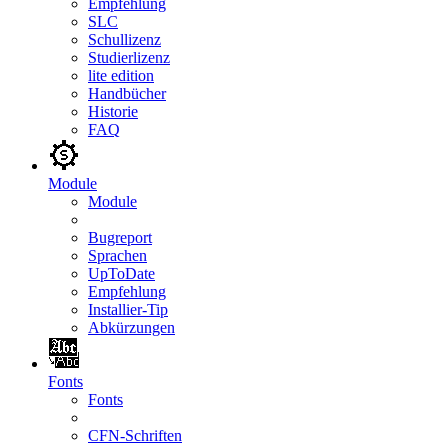
Empfehlung
SLC
Schullizenz
Studierlizenz
lite edition
Handbücher
Historie
FAQ
Module
Module
Bugreport
Sprachen
UpToDate
Empfehlung
Installier-Tip
Abkürzungen
Fonts
Fonts
CFN-Schriften