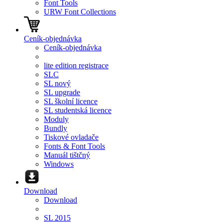
Font Tools
URW Font Collections
Ceník-objednávka
Ceník-objednávka
lite edition registrace
SLC
SL nový
SL upgrade
SL školní licence
SL studentská licence
Moduly
Bundly
Tiskové ovladače
Fonts & Font Tools
Manuál tištčný
Windows
Download
Download
SL 2015