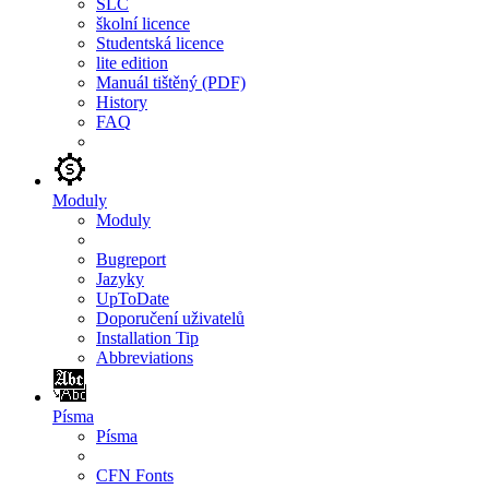
SLC
školní licence
Studentská licence
lite edition
Manuál tištěný (PDF)
History
FAQ
Moduly
Moduly
Bugreport
Jazyky
UpToDate
Doporučení uživatelů
Installation Tip
Abbreviations
Písma
Písma
CFN Fonts