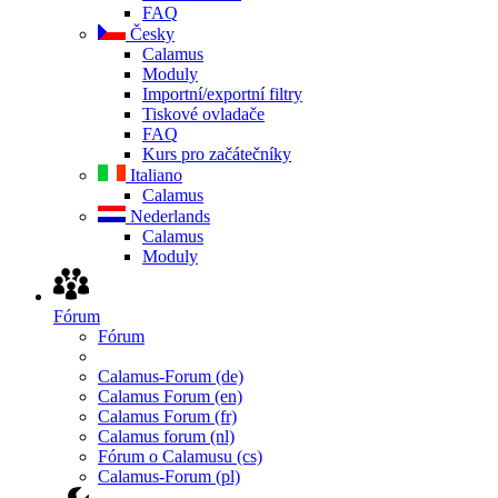
FAQ
Česky
Calamus
Moduly
Importní/exportní filtry
Tiskové ovladače
FAQ
Kurs pro začátečníky
Italiano
Calamus
Nederlands
Calamus
Moduly
Fórum
Fórum
Calamus-Forum (de)
Calamus Forum (en)
Calamus Forum (fr)
Calamus forum (nl)
Fórum o Calamusu (cs)
Calamus-Forum (pl)