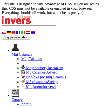
This site is designed to take advantage of CSS. If you are seeing
this, CSS must not be available or enabled in your browser.
Everything should still work, but won't be as pretty. :)
Toggle navigation
Můj Calamus
Můj Calamus
Moje soubory ke stažení
My Calamus Advisor
Nabídka pro můj Calamus
Mé zákaznické údaje
Můj kontrolor verzí
Zprávy
Zprávy