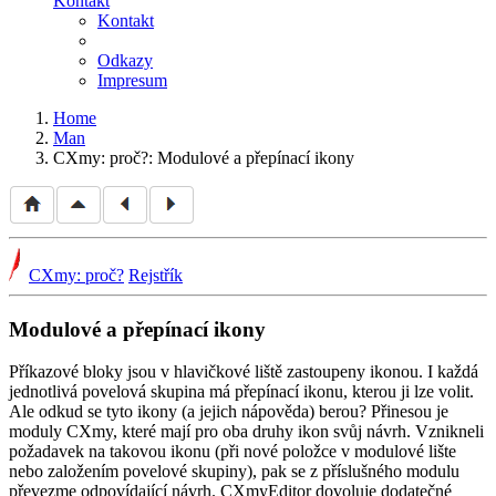
Kontakt
Kontakt
Odkazy
Impresum
Home
Man
CXmy: proč?: Modulové a přepínací ikony
CXmy: proč?
Rejstřík
Modulové a přepínací ikony
Příkazové bloky jsou v hlavičkové liště zastoupeny ikonou. I každá
jednotlivá povelová skupina má přepínací ikonu, kterou ji lze volit.
Ale odkud se tyto ikony (a jejich nápověda) berou? Přinesou je
moduly CXmy, které mají pro oba druhy ikon svůj návrh. Vznikne­li
požadavek na takovou ikonu (při nové položce v modulové lište
nebo založením povelové skupiny), pak se z příslušného modulu
převezme odpovídající návrh. CXmy­Editor dovoluje dodatečné