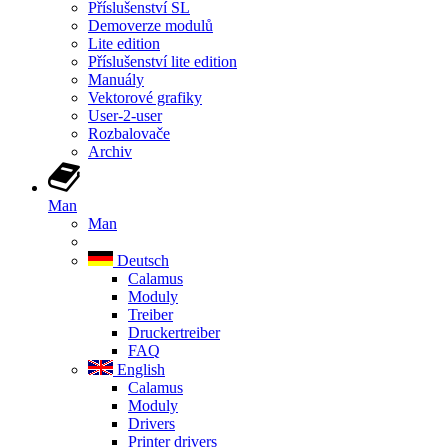
Příslušenství SL
Demoverze modulů
Lite edition
Příslušenství lite edition
Manuály
Vektorové grafiky
User-2-user
Rozbalovače
Archiv
Man
Man
Deutsch
Calamus
Moduly
Treiber
Druckertreiber
FAQ
English
Calamus
Moduly
Drivers
Printer drivers