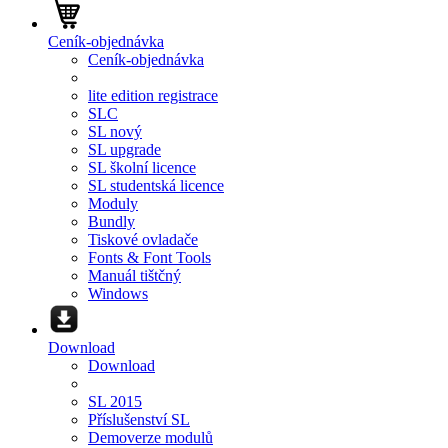
Ceník-objednávka
Ceník-objednávka
lite edition registrace
SLC
SL nový
SL upgrade
SL školní licence
SL studentská licence
Moduly
Bundly
Tiskové ovladače
Fonts & Font Tools
Manuál tištčný
Windows
Download
Download
SL 2015
Příslušenství SL
Demoverze modulů