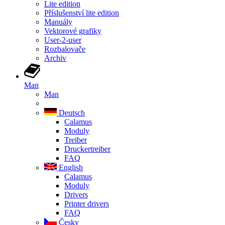
Lite edition
Příslušenství lite edition
Manuály
Vektorové grafiky
User-2-user
Rozbalovače
Archiv
Man
Man
Deutsch
Calamus
Moduly
Treiber
Druckertreiber
FAQ
English
Calamus
Moduly
Drivers
Printer drivers
FAQ
Česky