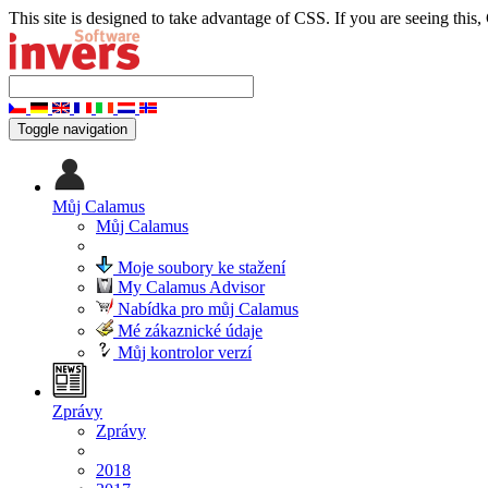
This site is designed to take advantage of CSS. If you are seeing this,
Toggle navigation
Můj Calamus
Můj Calamus
Moje soubory ke stažení
My Calamus Advisor
Nabídka pro můj Calamus
Mé zákaznické údaje
Můj kontrolor verzí
Zprávy
Zprávy
2018