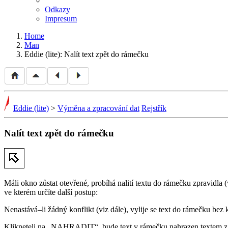
Odkazy
Impresum
Home
Man
Eddie (lite): Nalít text zpět do rámečku
Eddie (lite)
>
Výměna a zpracování dat
Rejstřík
Nalít text zpět do rámečku
Má­li okno zůstat otevřené, probíhá nalití textu do rámečku zpravidl
ve kterém určíte další postup:
Nenastává–li žádný konflikt (viz dále), vylije se text do rámečku bez
Kliknete­li na
NAHRADIT
, bude text v rámečku nahrazen textem z 