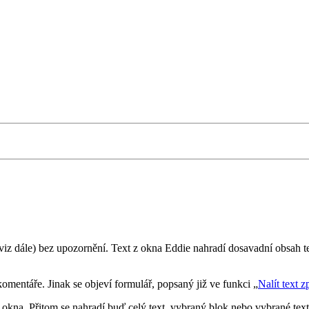
a (viz dále) bez upozornění. Text z okna Eddie nahradí dosavadní obsa
 komentáře. Jinak se objeví formulář, popsaný již ve funkci
Nalít text z
okna. Přitom se nahradí buď celý text, vybraný blok nebo vybrané texto