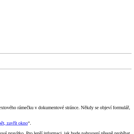
h textového rámečku v dokumentové stránce. Někdy se objeví formulář,
pět, zavřít okno
.
vé pravítko. Pro lepší informaci, jak bude nahrazení přesně probíhat,