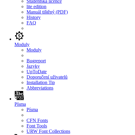
Studentská licence
lite edition
Manuál tištěný (PDF)
History
FAQ
Moduly
Moduly
Bugreport
Jazyky
UpToDate
Doporučení uživatelů
Installation Tip
Abbreviations
Písma
Písma
CFN Fonts
Font Tools
URW Font Collections