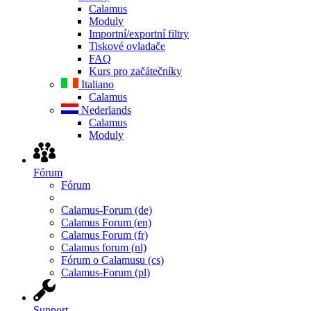
Calamus
Moduly
Importní/exportní filtry
Tiskové ovladače
FAQ
Kurs pro začátečníky
Italiano
Calamus
Nederlands
Calamus
Moduly
Fórum
Fórum
Calamus-Forum (de)
Calamus Forum (en)
Calamus Forum (fr)
Calamus forum (nl)
Fórum o Calamusu (cs)
Calamus-Forum (pl)
Support