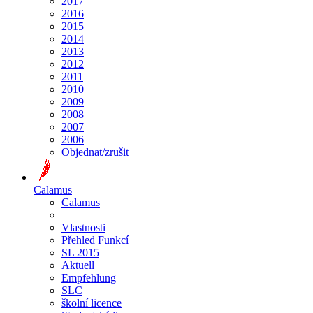
2017
2016
2015
2014
2013
2012
2011
2010
2009
2008
2007
2006
Objednat/zrušit
Calamus
Calamus
Vlastnosti
Přehled Funkcí
SL 2015
Aktuell
Empfehlung
SLC
školní licence