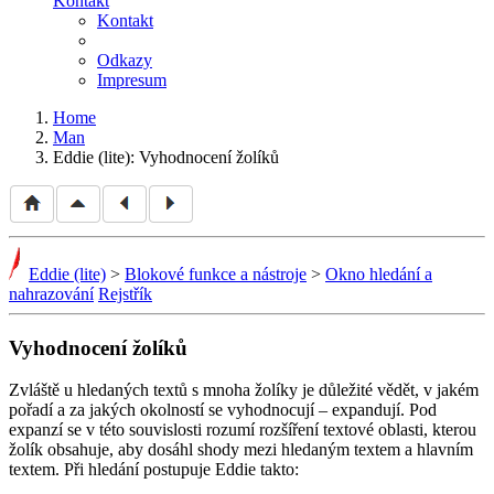
Kontakt
Kontakt
Odkazy
Impresum
Home
Man
Eddie (lite): Vyhodnocení žolíků
Eddie (lite)
>
Blokové funkce a nástroje
>
Okno hledání a
nahrazování
Rejstřík
Vyhodnocení žolíků
Zvláště u hledaných textů s mnoha žolíky je důležité vědět, v jakém
pořadí a za jakých okolností se vyhodnocují – expandují. Pod
expanzí se v této souvislosti rozumí rozšíření textové oblasti, kterou
žolík obsahuje, aby dosáhl shody mezi hledaným textem a hlavním
textem. Při hledání postupuje Eddie takto: