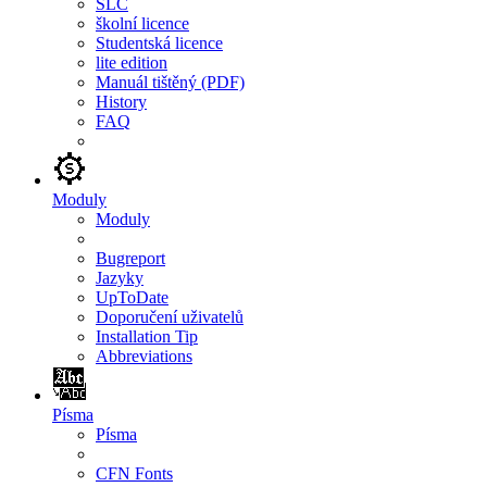
SLC
školní licence
Studentská licence
lite edition
Manuál tištěný (PDF)
History
FAQ
Moduly
Moduly
Bugreport
Jazyky
UpToDate
Doporučení uživatelů
Installation Tip
Abbreviations
Písma
Písma
CFN Fonts