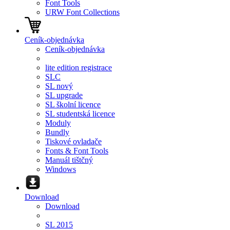
Font Tools
URW Font Collections
Ceník-objednávka
Ceník-objednávka
lite edition registrace
SLC
SL nový
SL upgrade
SL školní licence
SL studentská licence
Moduly
Bundly
Tiskové ovladače
Fonts & Font Tools
Manuál tištčný
Windows
Download
Download
SL 2015