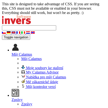
This site is designed to take advantage of CSS. If you are seeing
this, CSS must not be available or enabled in your browser.
Everything should still work, but won't be as pretty. :)
Toggle navigation
Můj Calamus
Můj Calamus
Moje soubory ke stažení
My Calamus Advisor
Nabídka pro můj Calamus
Mé zákaznické údaje
Můj kontrolor verzí
Zprávy
Zprávy