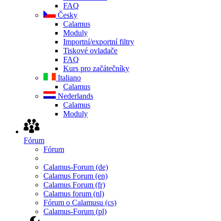
FAQ
Česky
Calamus
Moduly
Importní/exportní filtry
Tiskové ovladače
FAQ
Kurs pro začátečníky
Italiano
Calamus
Nederlands
Calamus
Moduly
Fórum
Fórum
Calamus-Forum (de)
Calamus Forum (en)
Calamus Forum (fr)
Calamus forum (nl)
Fórum o Calamusu (cs)
Calamus-Forum (pl)