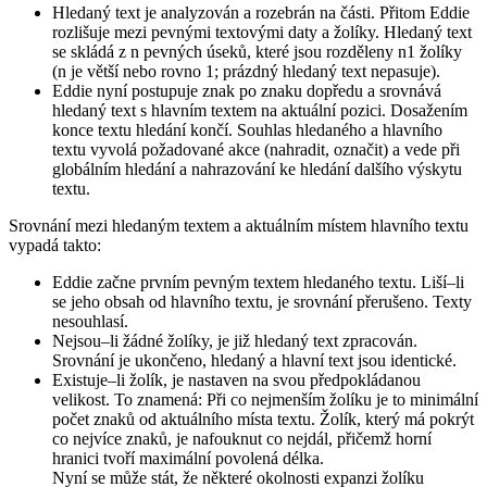
Hledaný text je analyzován a rozebrán na části. Přitom Eddie
rozlišuje mezi pevnými textovými daty a žolíky. Hledaný text
se skládá z n pevných úseků, které jsou rozděleny n­1 žolíky
(n je větší nebo rovno 1; prázdný hledaný text nepasuje).
Eddie nyní postupuje znak po znaku dopředu a srovnává
hledaný text s hlavním textem na aktuální pozici. Dosažením
konce textu hledání končí. Souhlas hledaného a hlavního
textu vyvolá požadované akce (nahradit, označit) a vede při
globálním hledání a nahrazování ke hledání dalšího výskytu
textu.
Srovnání mezi hledaným textem a aktuálním místem hlavního textu
vypadá takto:
Eddie začne prvním pevným textem hledaného textu. Liší–li
se jeho obsah od hlavního textu, je srovnání přerušeno. Texty
nesouhlasí.
Nejsou–li žádné žolíky, je již hledaný text zpracován.
Srovnání je ukončeno, hledaný a hlavní text jsou identické.
Existuje–li žolík, je nastaven na svou předpokládanou
velikost. To znamená: Při co nejmenším žolíku je to minimální
počet znaků od aktuálního místa textu. Žolík, který má pokrýt
co nejvíce znaků, je nafouknut co nejdál, přičemž horní
hranici tvoří maximální povolená délka.
Nyní se může stát, že některé okolnosti expanzi žolíku