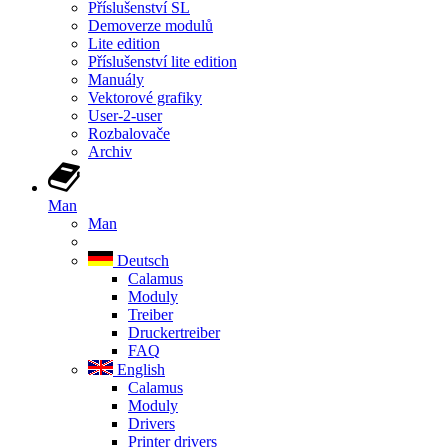
Příslušenství SL
Demoverze modulů
Lite edition
Příslušenství lite edition
Manuály
Vektorové grafiky
User-2-user
Rozbalovače
Archiv
Man
Man
Deutsch
Calamus
Moduly
Treiber
Druckertreiber
FAQ
English
Calamus
Moduly
Drivers
Printer drivers