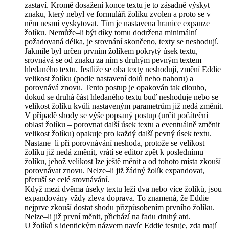
zastaví. Kromě dosažení konce textu je to zásadně výskyt
znaku, který nebyl ve formuláři žolíku zvolen a proto se v
něm nesmí vyskytovat. Tím je nastavena hranice expanze
žolíku. Nemůže–li být díky tomu dodržena minimální
požadovaná délka, je srovnání skončeno, texty se neshodují.
Jakmile byl určen prvním žolíkem pokrytý úsek textu,
srovnává se od znaku za ním s druhým pevným textem
hledaného textu. Jestliže se oba texty neshodují, změní Eddie
velikost žolíku (podle nastavení dolů nebo nahoru) a
porovnává znovu. Tento postup je opakován tak dlouho,
dokud se druhá část hledaného textu buď neshoduje nebo se
velikost žolíku kvůli nastaveným parametrům již nedá změnit.
V případě shody se výše popsaný postup (určit počáteční
oblast žolíku – porovnat další úsek textu a eventuálně změnit
velikost žolíku) opakuje pro každý další pevný úsek textu.
Nastane–li při porovnávání neshoda, protože se velikost
žolíku již nedá změnit, vrátí se editor zpět k poslednímu
žolíku, jehož velikost lze ještě měnit a od tohoto místa zkouší
porovnávat znovu. Nelze–li již žádný žolík expandovat,
přeruší se celé srovnávání.
Když mezi dvěma úseky textu leží dva nebo více žolíků, jsou
expandovány vždy zleva doprava. To znamená, že Eddie
nejprve zkouší dostat shodu přizpůsobením prvního žolíku.
Nelze–li již první měnit, přichází na řadu druhý atd.
U žolíků s identickým názvem navíc Eddie testuje, zda mají