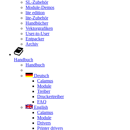
SL-Zubehör
Module-Demos
lite edition
lite-Zubehör
Handbücher
Vektorgrafiken
User-to-User
Entpacker
Archiv
Handbuch
Handbuch
Deutsch
Calamus
Module
Treiber
Druckertreiber
FAQ
English
Calamus
Module
Drivers
Printer drivers