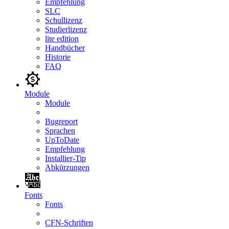
Empfehlung
SLC
Schullizenz
Studierlizenz
lite edition
Handbücher
Historie
FAQ
Module
Module
Bugreport
Sprachen
UpToDate
Empfehlung
Installier-Tip
Abkürzungen
Fonts
Fonts
CFN-Schriften