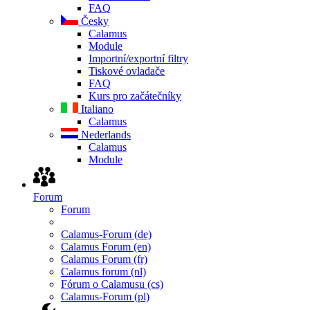
FAQ
Česky
Calamus
Module
Importní/exportní filtry
Tiskové ovladače
FAQ
Kurs pro začátečníky
Italiano
Calamus
Nederlands
Calamus
Module
Forum
Forum
Calamus-Forum (de)
Calamus Forum (en)
Calamus Forum (fr)
Calamus forum (nl)
Fórum o Calamusu (cs)
Calamus-Forum (pl)