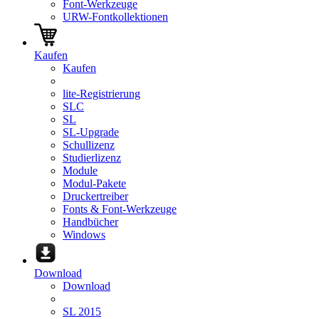
Font-Werkzeuge
URW-Fontkollektionen
Kaufen
Kaufen
lite-Registrierung
SLC
SL
SL-Upgrade
Schullizenz
Studierlizenz
Module
Modul-Pakete
Druckertreiber
Fonts & Font-Werkzeuge
Handbücher
Windows
Download
Download
SL 2015