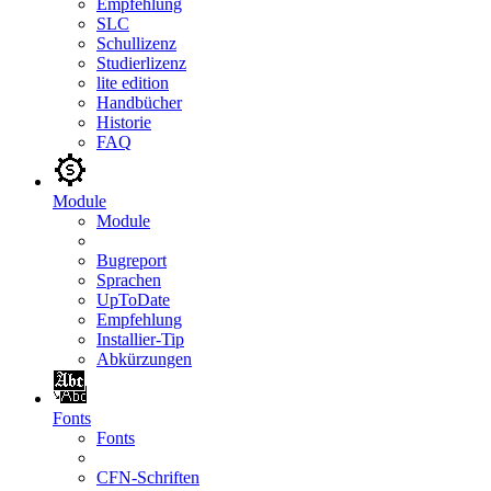
Empfehlung
SLC
Schullizenz
Studierlizenz
lite edition
Handbücher
Historie
FAQ
Module
Module
Bugreport
Sprachen
UpToDate
Empfehlung
Installier-Tip
Abkürzungen
Fonts
Fonts
CFN-Schriften