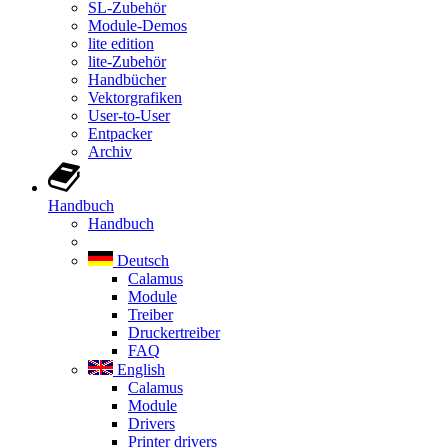
SL-Zubehör
Module-Demos
lite edition
lite-Zubehör
Handbücher
Vektorgrafiken
User-to-User
Entpacker
Archiv
Handbuch
Handbuch
Deutsch
Calamus
Module
Treiber
Druckertreiber
FAQ
English
Calamus
Module
Drivers
Printer drivers