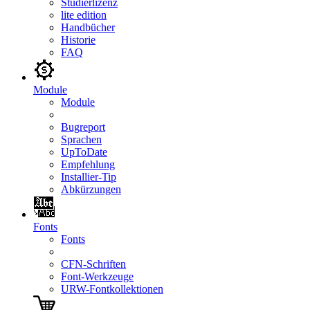
Studierlizenz
lite edition
Handbücher
Historie
FAQ
Module
Module
Bugreport
Sprachen
UpToDate
Empfehlung
Installier-Tip
Abkürzungen
Fonts
Fonts
CFN-Schriften
Font-Werkzeuge
URW-Fontkollektionen