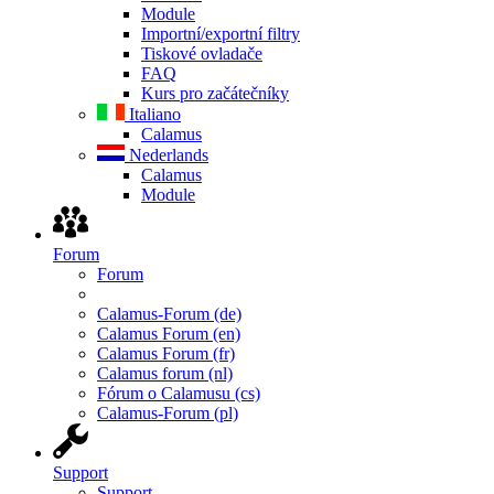
Module
Importní/exportní filtry
Tiskové ovladače
FAQ
Kurs pro začátečníky
Italiano
Calamus
Nederlands
Calamus
Module
Forum
Forum
Calamus-Forum (de)
Calamus Forum (en)
Calamus Forum (fr)
Calamus forum (nl)
Fórum o Calamusu (cs)
Calamus-Forum (pl)
Support
Support