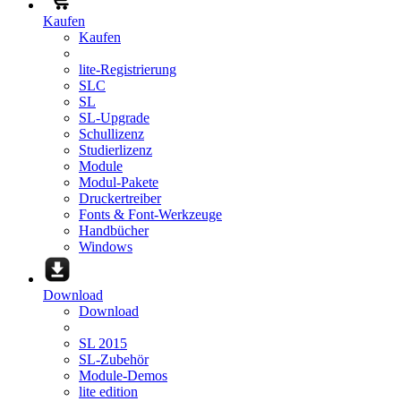
Kaufen
Kaufen
lite-Registrierung
SLC
SL
SL-Upgrade
Schullizenz
Studierlizenz
Module
Modul-Pakete
Druckertreiber
Fonts & Font-Werkzeuge
Handbücher
Windows
Download
Download
SL 2015
SL-Zubehör
Module-Demos
lite edition