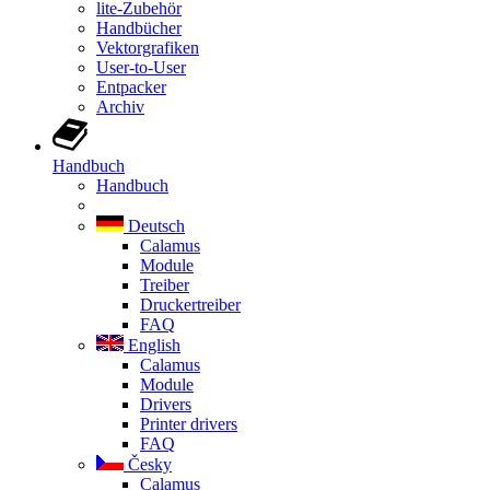
lite-Zubehör
Handbücher
Vektorgrafiken
User-to-User
Entpacker
Archiv
Handbuch
Handbuch
Deutsch
Calamus
Module
Treiber
Druckertreiber
FAQ
English
Calamus
Module
Drivers
Printer drivers
FAQ
Česky
Calamus